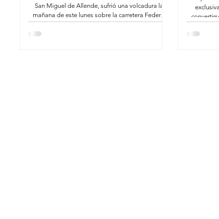
San Miguel de Allende, sufrió una volcadura la
exclusiv
mañana de este lunes sobre la carretera Federal
convertir
200, kilómetro 156+400, en el municipio de Santa
ciudadanía
María Colotepec, Oaxaca. De acuerdo con la
de San Mi
información preliminar de las autoridades de
pers
emergencia, el accidente dejó una persona
Cardiopul
fallecida y seis personas lesionadas que
de vías 
requirieron traslado hospitalario. El resto de los
respuesta e
pasajeros