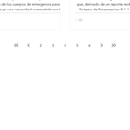
a de los cuerpos de emergencia para
que, derivado de un reporte reci
se en una capacidad compartida por la
Sistema de Emergencias 9-1-1
. Con esa visión, el Gobierno Municipal
violencia familiar en la colonia
guel de Allende capacitó a más de 300
de la Policía Municipal atendiero
onas en técnicas de Reanimación
riesgo en la que un menor de ed
monar (RCP) y atención de obstrucción
su libertad por su propio padr
aéreas, fortaleciendo la capacidad de
agredió físicamente a element
n espacios públicos, centros de trabajo
2
3
4
5
6
y zonas de alta afluencia.