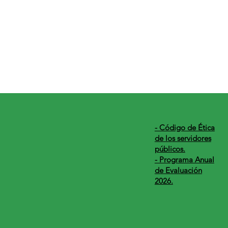
​- Código de Ética
de los servidores
públicos.
- Programa Anual
de Evaluación
2026.