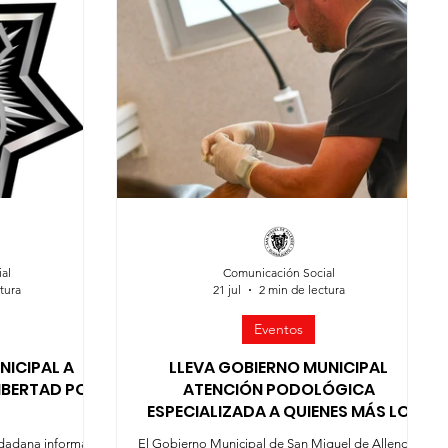
es
Agua
Seguridad
Feria 2025
al
Comunicación Social
tura
21 jul
2 min de lectura
Eventos
NICIPAL A
LLEVA GOBIERNO MUNICIPAL
IBERTAD POR
ATENCIÓN PODOLÓGICA
ESPECIALIZADA A QUIENES MÁS LO
NECESITAN
udadana informa
El Gobierno Municipal de San Miguel de Allende,