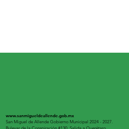
www.sanmigueldeallende.gob.mx
San Miguel de Allende Gobierno Municipal 2024 - 2027.
Bulevar de la Conspiración #130, Salida a Querétaro.