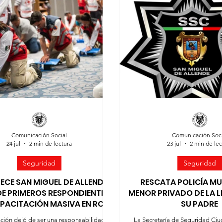
idad Ciudadana
Sociedad organizada
Comunidades rural
Comunicación Social
Comunicación Soci
24 jul
2 min de lectura
23 jul
2 min de lec
Seguridad
Seguridad
ECE SAN MIGUEL DE ALLENDE
RESCATA POLICÍA MU
DE PRIMEROS RESPONDIENTES
MENOR PRIVADO DE LA L
PACITACIÓN MASIVA EN RCP
SU PADRE
ción dejó de ser una responsabilidad
La Secretaría de Seguridad Ci