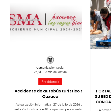
Jóvenes
Mujeres
Servicios Públicos
Segur
Comunicación Social
27 jul
2 min de lectura
Presidencia
Accidente de autobús turístico en
FORTAL
Oaxaca
SU RED 
CON CA
Actualización informativa | 27 de julio de 2026 Un
autobús turístico con 40 ocupantes, procedente de
La preven