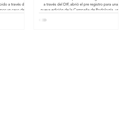
bido a través del
a través del DIF, abrió el pre registro para una
 por un caso de
nueva edición de la Campaña de Podología, una
 Olimpo, elementos
estrategia de atención médica que busca mejorar
n una situación de
la salud y la calidad de vida de niñas, niños,
ad fue privado de
adultos y personas mayores con padecimientos en
e, quien además
los pies, mediante valoraciones, tratamientos
os policiales.
especializados, entrega de apoyos ortopédicos y
cirugías para quienes lo requieran.