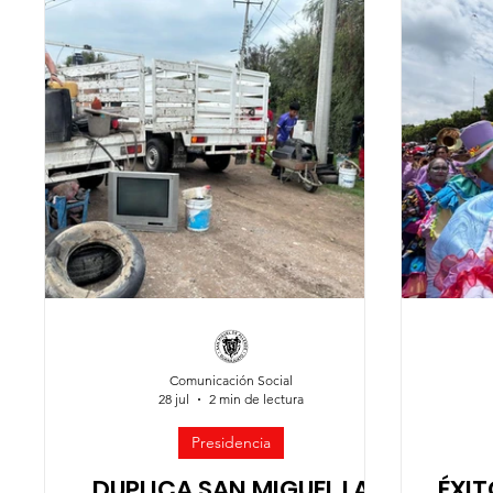
Jóvenes
Mujeres
Servicios Públicos
Segur
Comunicación Social
28 jul
2 min de lectura
Presidencia
DUPLICA SAN MIGUEL LA
ÉXIT