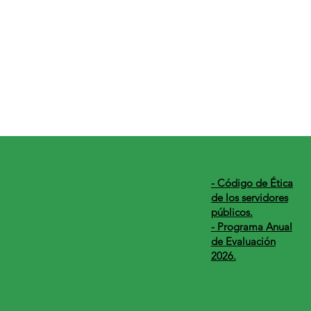
​- Código de Ética
de los servidores
públicos.
- Programa Anual
de Evaluación
2026.