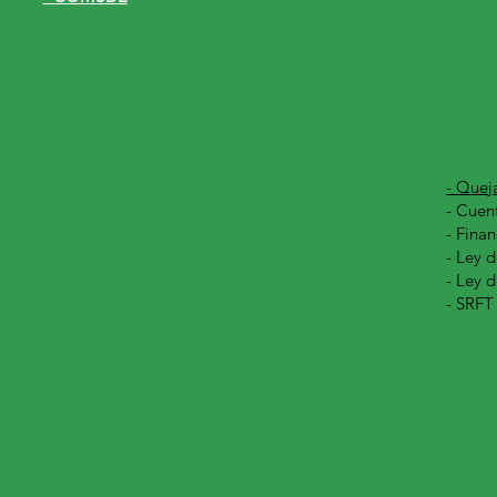
- Quej
-
Cuent
- Finan
- Ley d
- Ley 
- SRFT