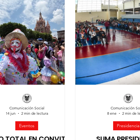
idad Ciudadana
Sociedad organizada
Comunidades rural
Comunicación Social
Comunicación So
14 jun
2 min de lectura
8 ene
2 min de l
Eventos
Presidencia
O TOTAL EN CONVITE
SUMA PRESI