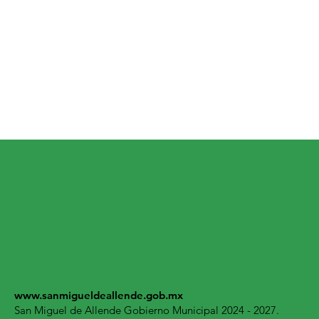
www.sanmigueldeallende.gob.mx
San Miguel de Allende Gobierno Municipal 2024 - 2027.