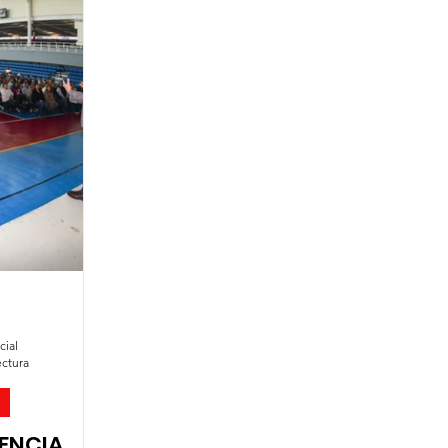
es
Agua
Seguridad
Feria 2025
cial
ectura
DENCIA