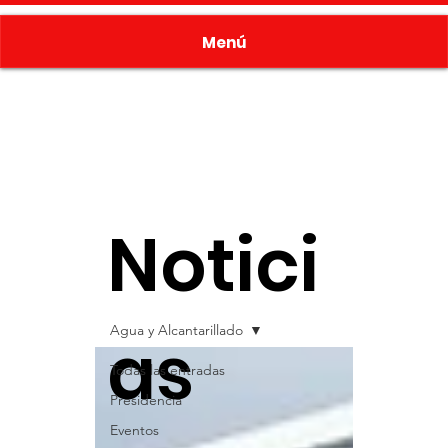
Menú
Notici
Agua y Alcantarillado
as
Todas las entradas
Presidencia
Eventos