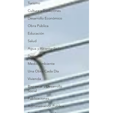
Turismo
Cultura y Tradiciones
Desarrollo Económico
Obra Pública
Educación
Salud
Agua y Alcantarillado
Deporte
Medio Ambiente
Una Obra Cada Día
Vivienda
Bienestar y Desarrollo
Social
Publicaciones
Administración Pública