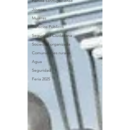
Familia sanmiguelense
Jóvenes
Mujeres
Servicios Públicos
Seguridad Ciudadana
Sociedad organizada
Comunidades rurales
Agua
Seguridad
Feria 2025