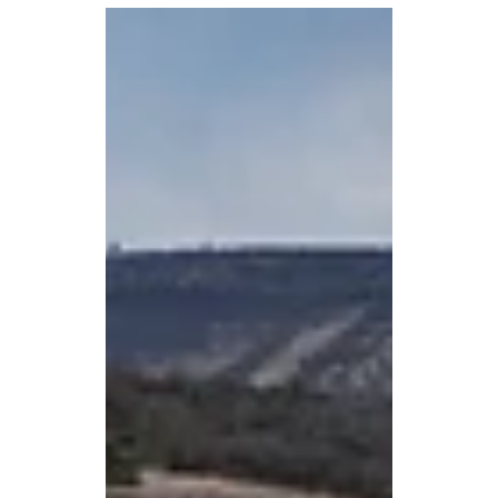
cuentan con acceso a agua potable
de calidad. Durante la entrega de la
obra, el presidente municipal
Mauricio Trejo recordó que este
proyecto nació desde el primer
acercamiento con los habitantes de
la comunidad y destacó que el
compromiso asumido con las
familias hoy es una realidad. «Yo no
hacía promesas, yo me
comprometía y que mi palabra
contab