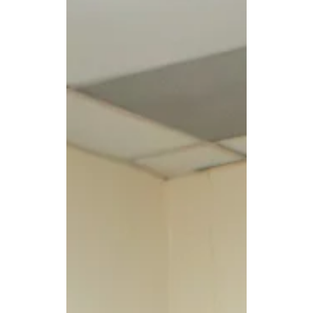
residuos y garantizar que las
operaciones se realicen bajo
criterios de responsabilidad
ambiental. La decisión se tomó
luego de que se detectara una falla
en una parte del sistema que
permitía el tratamiento de sangre
generada en las actividades del
rastro. Ante esta situación, el
Municipio estableció un
mecanismo inmediato de