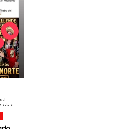
es
Agua
Seguridad
Feria 2025
cial
e lectura
ado