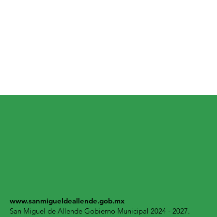
www.sanmigueldeallende.gob.mx
San Miguel de Allende Gobierno Municipal 2024 - 2027.