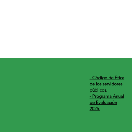
​- Código de Ética
de los servidores
públicos.
- Programa Anual
de Evaluación
2026.