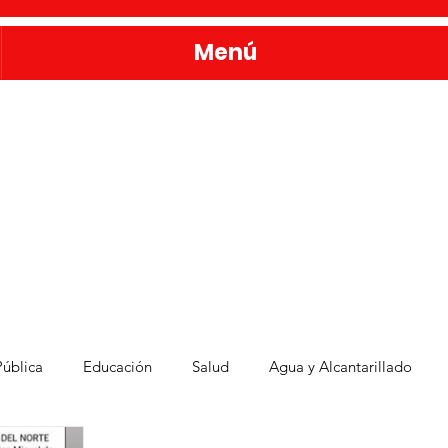
Menú
ública
Educación
Salud
Agua y Alcantarillado
Administración Pública
Familia sanmiguelense