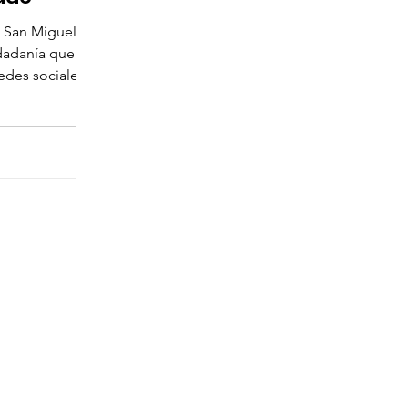
e San Miguel de
dadanía que la
edes sociales
mer artista
 San Miguel de
amente falsa.
en creada y
, por lo que la
ntiene no
s oficiales del
el presidente
. La cartelera
Miguel de All