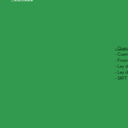
- Quej
-
Cuent
- Finan
- Ley d
- Ley 
- SRFT