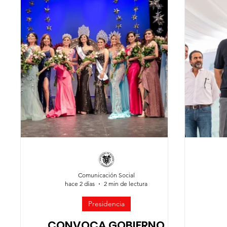
Jóvenes
Mujeres
Servicios Públicos
Segur
Comunicación Social
hace 2 días
2 min de lectura
Presidencia
CONVOCA GOBIERNO