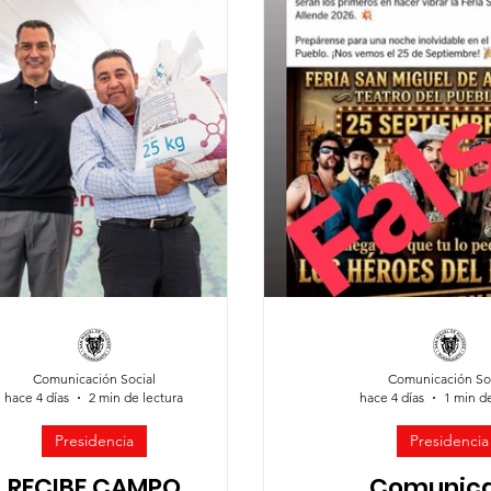
idad Ciudadana
Sociedad organizada
Comunidades rural
Comunicación Social
Comunicación So
hace 4 días
2 min de lectura
hace 4 días
1 min d
Presidencia
Presidencia
RECIBE CAMPO
Comunic