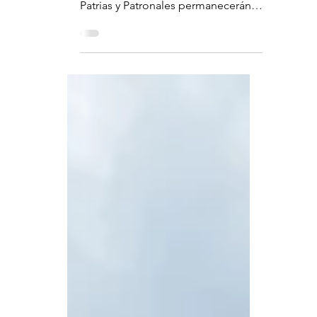
Las inscripciones para Reina del
Campesino y Reina de Fiestas
Patrias y Patronales permanecerán
abiertas durante agosto; las
coronaciones se realizarán en el
Teatro Ángela Peralta. Para
mantener vivas las tradiciones con la
participación de las nuevas
generaciones, el Gobierno
Municipal de San Miguel de
Allende abrió las convocatorias para
elegir a la Reina del Campesino y a
la Reina de Fiestas Patrias y
Patronales 2026. A través de la
Dirección de Cultura y Tradiciones,
se i