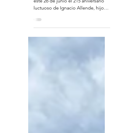
DE SER SU TIERRA
San Miguel de Allende conmemoró
este 26 de junio el 215 aniversario
luctuoso de Ignacio Allende, hijo
ilustre de esta tierra y figura clave de
la Independencia de México, con
un mensaje centrado en el orgullo
sanmiguelense, la memoria
histórica y el compromiso de
construir una mejor ciudad. A
nombre del Gobierno Municipal
que encabeza el presidente
Mauricio Trejo, la regidora Verónica
Luna destacó que recordar a
Ignacio Allende no debe quedarse
en una ceremonia cívica, sino c