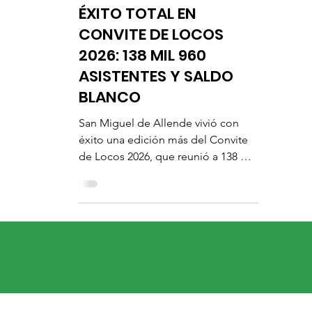
Comunicación Social
14 jun
2 min de lectura
Eventos
ÉXITO TOTAL EN
CONVITE DE LOCOS
2026: 138 MIL 960
ASISTENTES Y SALDO
BLANCO
San Miguel de Allende vivió con
éxito una edición más del Convite
de Locos 2026, que reunió a 138 mil
960 asistentes y contó con la
participación de 9 mil 500 personas,
consolidándose como una de las