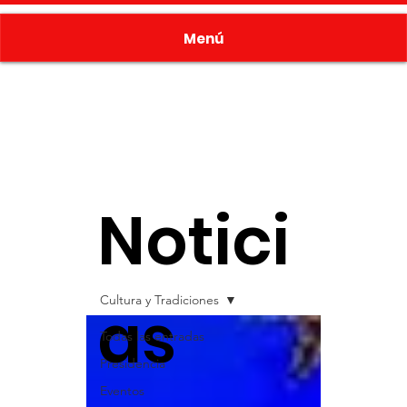
Menú
Notici
Cultura y Tradiciones
as
Todas las entradas
Presidencia
Eventos