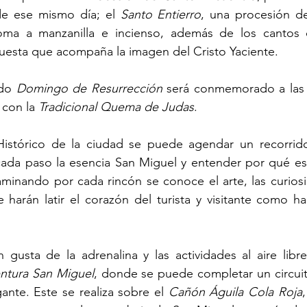
e ese mismo día; el 
Santo Entierro
, una procesión de
roma a manzanilla e incienso, además de los cantos 
uesta que acompaña la imagen del Cristo Yaciente.
do 
Domingo de Resurrección
 será conmemorado a las 1
 con la 
Tradicional Quema de Judas
. 
istórico de la ciudad se puede agendar un recorrido 
 cada paso la esencia San Miguel y entender por qué est
inando por cada rincón se conoce el arte, las curiosid
harán latir el corazón del turista y visitante como hac
 gusta de la adrenalina y las actividades al aire libre
ntura San Miguel
, donde se puede completar un circuit
ante. Este se realiza sobre el 
Cañón Águila Cola Roja