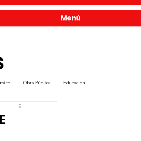
Menú
s
ómico
Obra Pública
Educación
nda
Bienestar y Desarrollo Social
E
rvicios Públicos
Seguridad Ciudadana