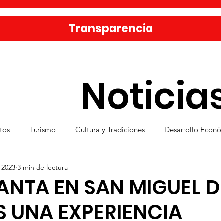
Transparencia
Noticia
tos
Turismo
Cultura y Tradiciones
Desarrollo Econ
 2023
3 min de lectura
eporte
Medio Ambiente
Una Obra Cada Día
Vivie
ANTA EN SAN MIGUEL D
S UNA EXPERIENCIA
ica
Familia sanmiguelense
Jóvenes
Mujeres
Se