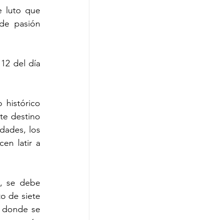
 luto que 
de pasión 
2 del día 
histórico 
e destino 
ades, los 
en latir a 
, se debe 
o de siete 
, donde se 