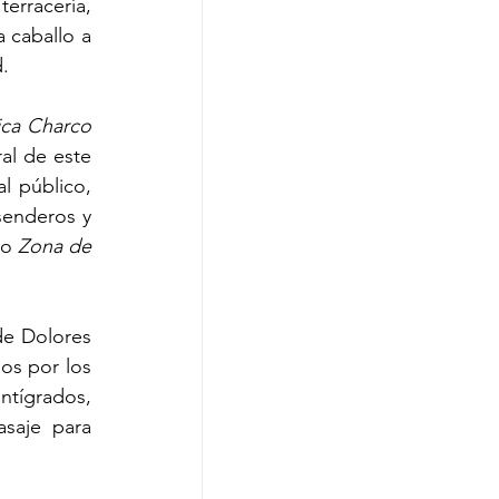
rracería, 
 caballo a 
d.
ca Charco 
al de este 
l público, 
senderos y 
o 
Zona de 
e Dolores 
os por los 
tígrados, 
saje para 