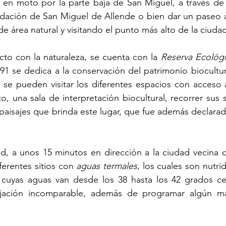
en moto por la parte baja de San Miguel, a través de te
undación de San Miguel de Allende o bien dar un paseo a
de área natural y visitando el punto más alto de la ciuda
to con la naturaleza, se cuenta con la 
Reserva Ecológi
1 se dedica a la conservación del patrimonio biocultur
 se pueden visitar los diferentes espacios con acceso a
, una sala de interpretación biocultural, recorrer sus 
 paisajes que brinda este lugar, que fue además declarad
ad, a unos 15 minutos en dirección a la ciudad vecina d
erentes sitios con 
aguas termales
, los cuales son nutrid
 cuyas aguas van desde los 38 hasta los 42 grados cen
jación incomparable, además de programar algún ma