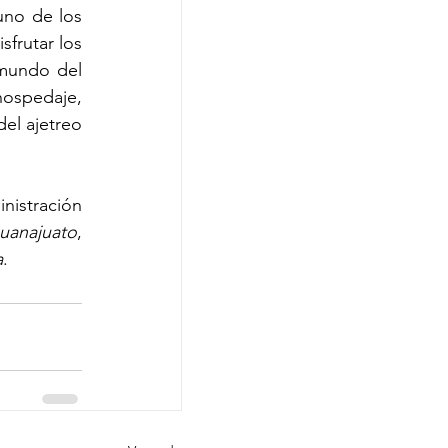
no de los 
isfrutar los 
mundo del 
ospedaje, 
el ajetreo 
istración 
uanajuato
, 
a
.