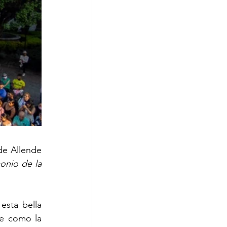
e Allende 
onio de la 
sta bella 
 y recientemente como la 