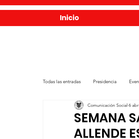
Inicio
Todas las entradas
Presidencia
Even
Comunicación Social
6 abr
Salud
Agua y Alcantarillado
D
SEMANA S
ALLENDE E
Publicaciones
Administración Públ