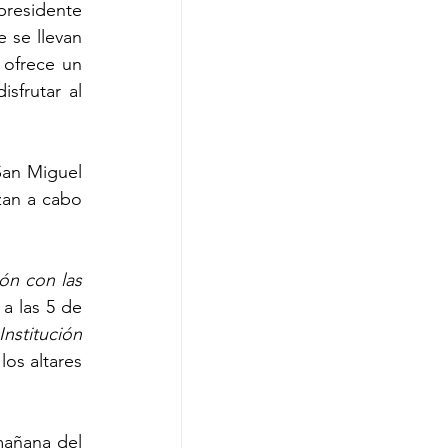
presidente 
 se llevan 
 ofrece un 
sfrutar al 
an Miguel 
zan a cabo 
ón con las 
a las 5 de 
stitución 
os altares 
, por la mañana del 