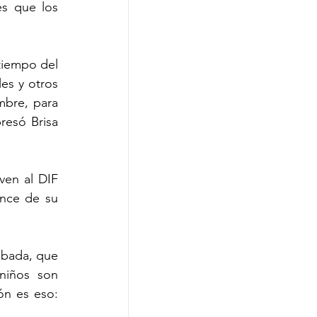
s que los 
tiempo del 
es y otros 
bre, para 
esó Brisa 
en al DIF 
nce de su 
bada, que 
niños son 
n es eso: 