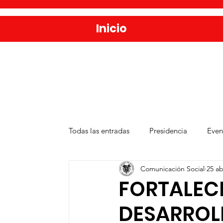
Inicio
Todas las entradas
Presidencia
Even
Comunicación Social
25 ab
Salud
Agua y Alcantarillado
D
FORTALEC
DESARROLL
Publicaciones
Administración Públ