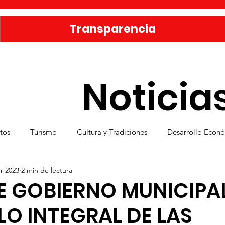
Transparencia
Noticia
tos
Turismo
Cultura y Tradiciones
Desarrollo Econ
r 2023
2 min de lectura
eporte
Medio Ambiente
Una Obra Cada Día
Vivie
E GOBIERNO MUNICIPA
O INTEGRAL DE LAS
ica
Familia sanmiguelense
Jóvenes
Mujeres
Se