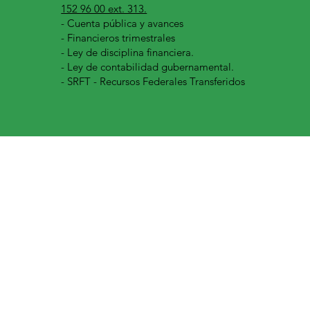
152 96 00 ext. 313.
-
Cuenta pública y avances
- Financieros trimestrales
- Ley de disciplina financiera.
- Ley de contabilidad gubernamental.
- SRFT - Recursos Federales Transferidos