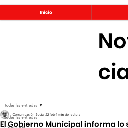
Inicio
No
ci
Todas las entradas
Comunicación Social
22 feb
1 min de lectura
Todas las entradas
El Gobierno Municipal informa lo 
Presidencia