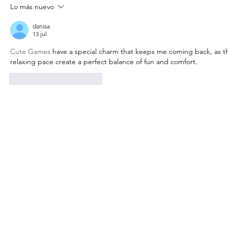
Lo más nuevo
CONVOCA GOBIERNO SANMIGUELENSE
A SUS JÓVENES A REPRESENTAR LAS
danisa
13 jul
TRADICIONES DE LAS FIESTAS PATRIAS
Cute Games
 have a special charm that keeps me coming back, as th
relaxing pace create a perfect balance of fun and comfort.
Me gusta
Reaccionar