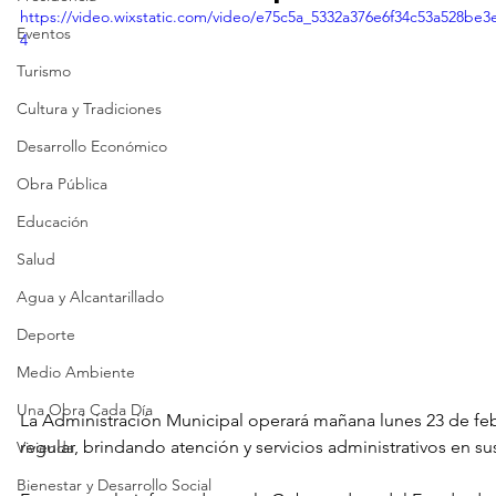
https://video.wixstatic.com/video/e75c5a_5332a376e6f34c53a528be3
Eventos
4
Turismo
Cultura y Tradiciones
Desarrollo Económico
Obra Pública
Educación
Salud
Agua y Alcantarillado
Deporte
Medio Ambiente
Una Obra Cada Día
La Administración Municipal operará mañana lunes 23 de fe
regular, brindando atención y servicios administrativos en su
Vivienda
Bienestar y Desarrollo Social