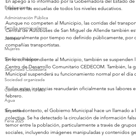
En apego a lo informado por la Gobernadora del Estado de 
Publicaciones
clases en las escuelas de todos los niveles educativos.
Administración Pública
Aunque no competen al Municipio, las corridas del transpor
Familia sanmiguelense
Central de Autobuses de San Miguel de Allende también es
temporalmente por tiempo no definido públicamente, por de
Jóvenes
compañías transportistas.
Mujeres
Servicios Públicos
En lo correspondiente al Municipio, también se suspenden los
Centro de Desarrollo Comunitario CEDECOM. También, la gu
Seguridad Ciudadana
Municipal suspenderá su funcionamiento normal por el día
Sociedad organizada
Todas estas instancias reanudarán oficialmente sus labores e
Comunidades rurales
febrero.
Agua
En este contexto, el Gobierno Municipal hace un llamado a l
Seguridad
colectiva. Se ha detectado la circulación de información fal
Feria 2025
temor entre la población, particularmente a través de grup
sociales, incluyendo imágenes manipuladas y contenidos g