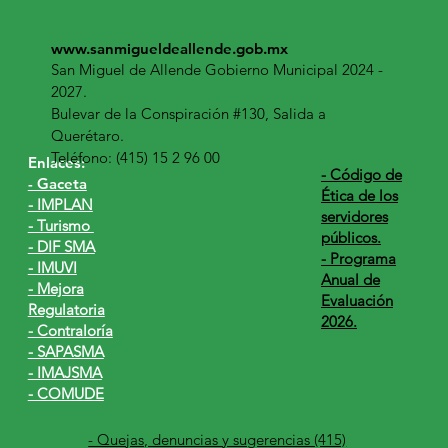
www.sanmigueldeallende.gob.mx
San Miguel de Allende Gobierno Municipal 2024 -
2027.
Bulevar de la Conspiración #130, Salida a
Querétaro.
Teléfono: (415) 15 2 96 00
Enlaces:
​- Código de
- Gaceta
Ética de los
- IMPLAN
servidores
- Turismo
públicos.
- DIF SMA
- Programa
- IMUVI
Anual de
- Mejora
Evaluación
Regulatoria
2026.
- Contraloría
- SAPASMA
- IMAJSMA
- COMUDE
- Quejas, denuncias y sugerencias (415)