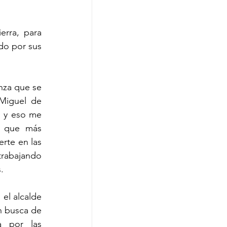
rra, para 
do por sus 
za que se 
Miguel de 
n y eso me 
 que más 
rte en las 
trabajando 
. 
el alcalde 
 busca de 
 por las 