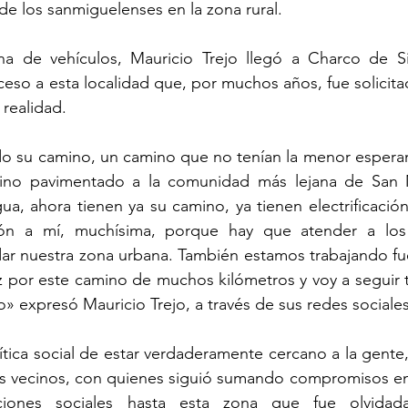
de los sanmiguelenses en la zona rural.
a de vehículos, Mauricio Trejo llegó a Charco de Sie
eso a esta localidad que, por muchos años, fue solicita
 realidad.
o su camino, un camino que no tenían la menor esperan
mino pavimentado a la comunidad más lejana de San 
ua, ahora tienen ya su camino, ya tienen electrificació
ión a mí, muchísima, porque hay que atender a los
dar nuestra zona urbana. También estamos trabajando fue
eliz por este camino de muchos kilómetros y voy a seguir 
o» expresó Mauricio Trejo, a través de sus redes sociales
ica social de estar verdaderamente cercano a la gente, 
los vecinos, con quienes siguió sumando compromisos en
iones sociales hasta esta zona que fue olvidada