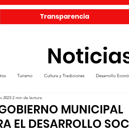
Transparencia
Noticia
tos
Turismo
Cultura y Tradiciones
Desarrollo Econ
v 2023
2 min de lectura
eporte
Medio Ambiente
Una Obra Cada Día
Vivie
GOBIERNO MUNICIPAL
A EL DESARROLLO SOC
ica
Familia sanmiguelense
Jóvenes
Mujeres
Se