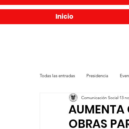
Inicio
Todas las entradas
Presidencia
Even
Comunicación Social
13 no
Salud
Agua y Alcantarillado
D
AUMENTA 
OBRAS PAR
Publicaciones
Administración Públ