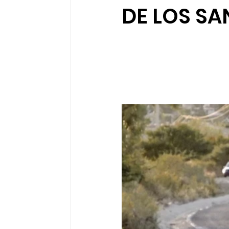
DE LOS S
Sociedad organizada
Comunidades 