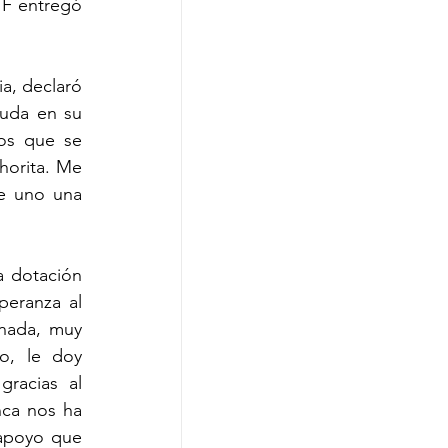
F entregó 
.
, declaró 
uda en su 
os que se 
orita. Me 
e uno una 
 dotación 
eranza al 
nada, muy 
o, le doy 
racias al 
ca nos ha 
apoyo que 