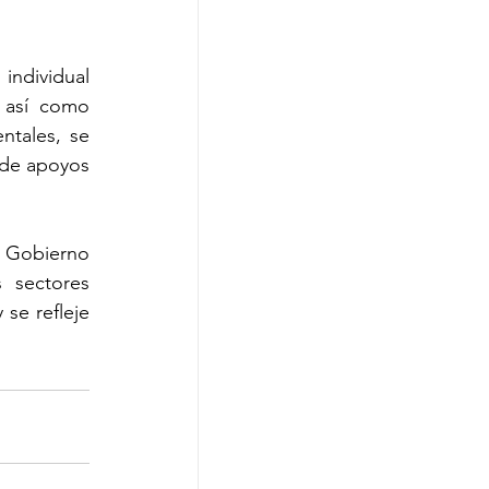
ndividual 
 así como 
tales, se 
de apoyos 
Gobierno 
sectores 
se refleje 