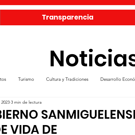
Transparencia
Noticia
tos
Turismo
Cultura y Tradiciones
Desarrollo Econ
 2023
3 min de lectura
eporte
Medio Ambiente
Una Obra Cada Día
Vivie
BIERNO SANMIGUELENS
E VIDA DE
ica
Familia sanmiguelense
Jóvenes
Mujeres
Se