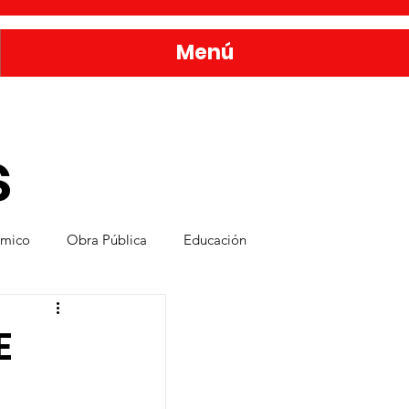
Menú
s
ómico
Obra Pública
Educación
nda
Bienestar y Desarrollo Social
E
rvicios Públicos
Seguridad Ciudadana