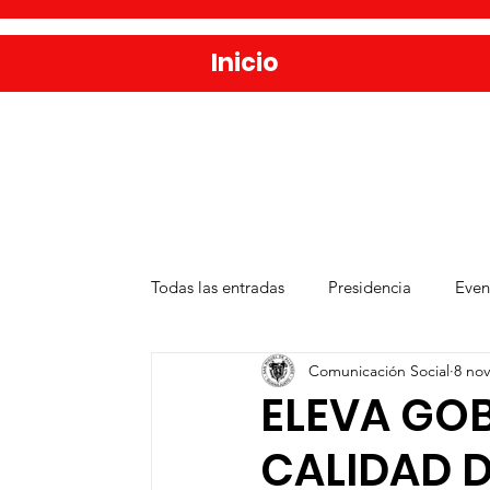
Inicio
Todas las entradas
Presidencia
Even
Comunicación Social
8 nov
Salud
Agua y Alcantarillado
D
ELEVA GO
CALIDAD D
Publicaciones
Administración Públ