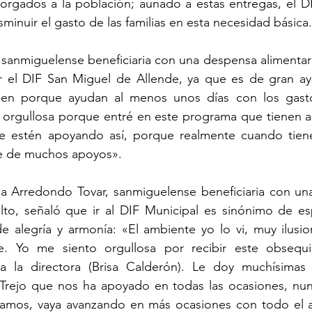
orgados a la población; aunado a estas entregas, el DI
sminuir el gasto de las familias en esta necesidad básica
anmiguelense beneficiaria con una despensa alimentaria
or el DIF San Miguel de Allende, ya que es de gran ay
ien porque ayudan al menos unos días con los gast
 orgullosa porque entré en este programa que tienen ah
e estén apoyando así, porque realmente cuando tien
ere de muchos apoyos».
a Arredondo Tovar, sanmiguelense beneficiaria con una
to, señaló que ir al DIF Municipal es sinónimo de esp
e alegría y armonía: «El ambiente yo lo vi, muy ilusio
e. Yo me siento orgullosa por recibir este obsequi
a la directora (Brisa Calderón). Le doy muchísimas g
 Trejo que nos ha apoyado en todas las ocasiones, nun
ramos, vaya avanzando en más ocasiones con todo el 