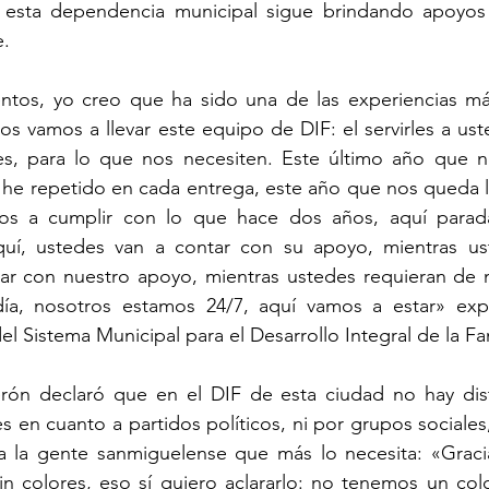
, esta dependencia municipal sigue brindando apoyos 
.
tos, yo creo que ha sido una de las experiencias más
s vamos a llevar este equipo de DIF: el servirles a ust
s, para lo que nos necesiten. Este último año que n
he repetido en cada entrega, este año que nos queda l
s a cumplir con lo que hace dos años, aquí parada 
uí, ustedes van a contar con su apoyo, mientras us
ar con nuestro apoyo, mientras ustedes requieran de n
día, nosotros estamos 24/7, aquí vamos a estar» expr
el Sistema Municipal para el Desarrollo Integral de la Fam
rón declaró que en el DIF de esta ciudad no hay dist
es en cuanto a partidos políticos, ni por grupos sociales,
a la gente sanmiguelense que más lo necesita: «Gracia
in colores, eso sí quiero aclararlo: no tenemos un colo