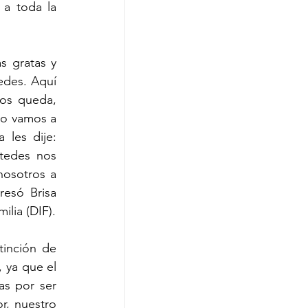
a toda la 
 gratas y 
edes. Aquí 
os queda, 
o vamos a 
les dije: 
tedes nos 
osotros a 
esó Brisa 
ilia (DIF).
inción de 
 ya que el 
s por ser 
r, nuestro 