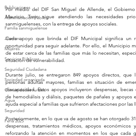
Publicaciones
Por medio del DIF San Miguel de Allende, el Gobierno 
Mauricio Trejo sigue atendiendo las necesidades priori
Administración Pública
sanmiguelenses, con la entrega de apoyos sociales.
Familia sanmiguelense
Cada apoyo que brinda el DIF Municipal significa un re
Jóvenes
oportunidad para seguir adelante. Por ello, el Municipio 
Mujeres
de estar cerca de las familias que más lo necesitan, espec
Servicios Públicos
situación de vulnerabilidad.
Seguridad Ciudadana
Durante julio, se entregaron 849 apoyos directos, que ll
Sociedad organizada
personas adultas mayores, familias en situación de eme
discapacidad. Estos apoyos incluyeron despensas, becas ed
Comunidades rurales
de hemodiálisis y diálisis, paquetes de pañales y apoyos
Agua
ayuda especial a familias que sufrieron afectaciones por las l
Seguridad
Posteriormente, en lo que va de agosto se han otorgado 315
Feria 2025
despensas, tratamientos médicos, apoyos económicos y
reforzando la atención en momentos en los que cada ges