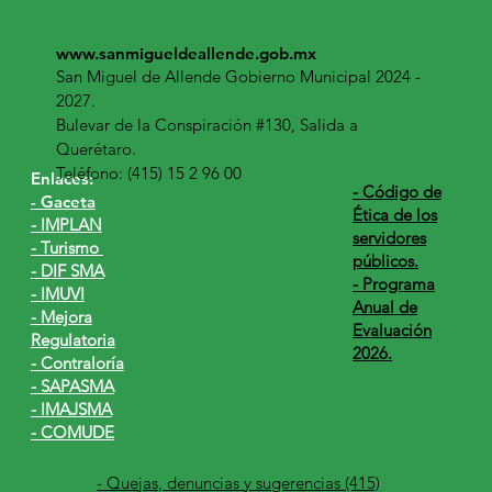
www.sanmigueldeallende.gob.mx
San Miguel de Allende Gobierno Municipal 2024 -
2027.
Bulevar de la Conspiración #130, Salida a
Querétaro.
Teléfono: (415) 15 2 96 00
Enlaces:
​- Código de
- Gaceta
Ética de los
- IMPLAN
servidores
- Turismo
públicos.
- DIF SMA
- Programa
- IMUVI
Anual de
- Mejora
Evaluación
Regulatoria
2026.
- Contraloría
- SAPASMA
- IMAJSMA
- COMUDE
- Quejas, denuncias y sugerencias (415)