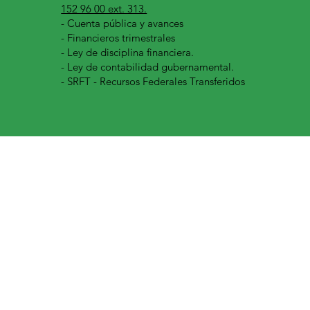
152 96 00 ext. 313.
-
Cuenta pública y avances
- Financieros trimestrales
- Ley de disciplina financiera.
- Ley de contabilidad gubernamental.
- SRFT - Recursos Federales Transferidos