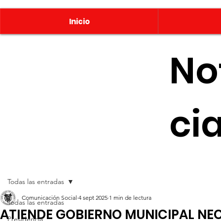
Inicio
No
ci
Todas las entradas
Comunicación Social
4 sept 2025
1 min de lectura
Todas las entradas
ATIENDE GOBIERNO MUNICIPAL NE
Presidencia