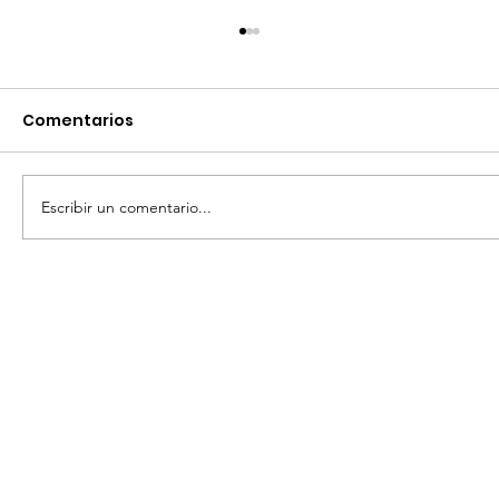
Comentarios
Escribir un comentario...
RECIBE CAMPO SANMIGUELENSE
IMPULSO PARA PRODUCIR MÁS Y
GASTAR MENOS