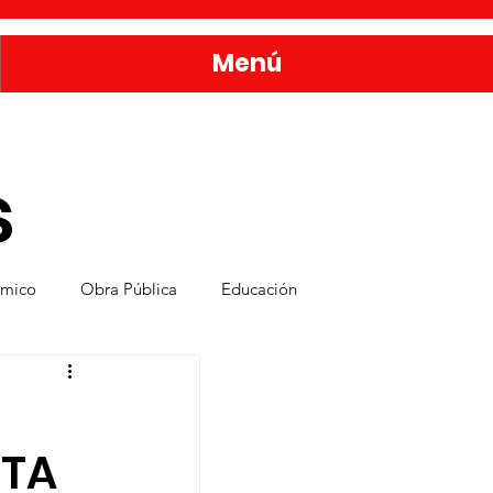
Menú
s
ómico
Obra Pública
Educación
nda
Bienestar y Desarrollo Social
NTA
rvicios Públicos
Seguridad Ciudadana