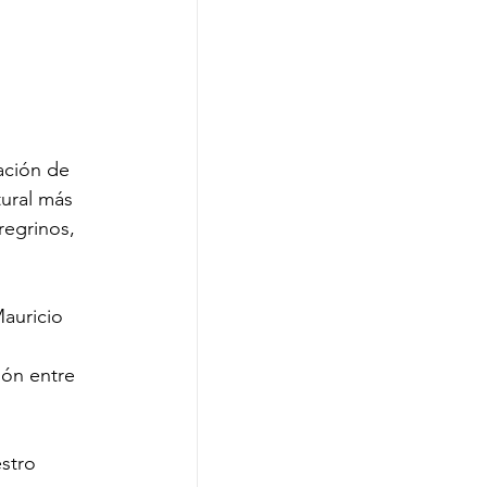
ación de 
tural más 
regrinos, 
auricio 
 
ón entre 
stro 