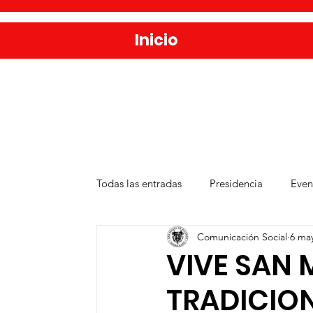
Inicio
Todas las entradas
Presidencia
Even
Comunicación Social
6 ma
Salud
Agua y Alcantarillado
D
VIVE SAN 
TRADICION
Publicaciones
Administración Públ