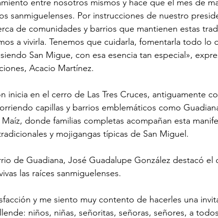
rcamiento entre nosotros mismos y hace que el mes de m
los sanmiguelenses. Por instrucciones de nuestro presid
erca de comunidades y barrios que mantienen estas trad
os a vivirla. Tenemos que cuidarla, fomentarla todo lo 
siendo San Migue, con esa esencia tan especial», expre
iciones, Acacio Martínez.
ón inicia en el cerro de Las Tres Cruces, antiguamente c
rriendo capillas y barrios emblemáticos como Guadiana
el Maíz, donde familias completas acompañan esta manife
tradicionales y mojigangas típicas de San Miguel.
rio de Guadiana, José Guadalupe González destacó el o
ivas las raíces sanmiguelenses.
facción y me siento muy contento de hacerles una invit
ende: niños, niñas, señoritas, señoras, señores, a todo