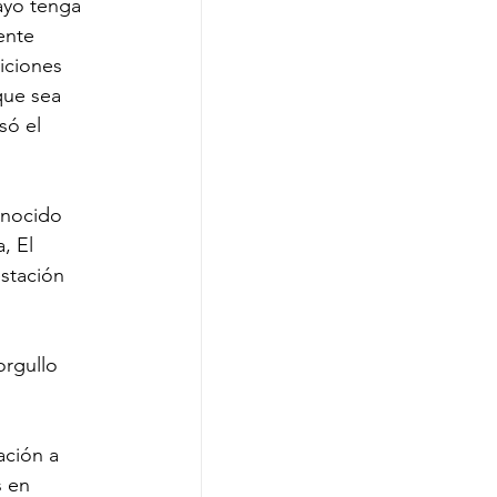
ayo tenga 
ente 
iciones 
que sea 
só el 
onocido 
, El 
stación 
rgullo 
ación a 
s en 