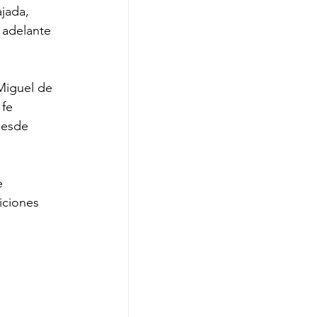
jada, 
 adelante 
Miguel de 
fe 
desde 
e 
iciones 