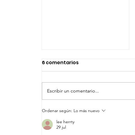
6 comentarios
Escribir un comentario...
CONVOCA GOBIERNO
Ordenar según:
Lo más nuevo
SANMIGUELENSE A SUS
lee herrty
JÓVENES A REPRESENTAR
29 jul
LAS TRADICIONES DE LAS