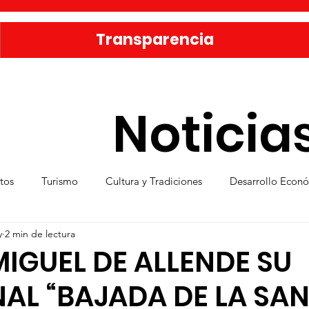
Transparencia
Noticia
tos
Turismo
Cultura y Tradiciones
Desarrollo Econ
y
2 min de lectura
eporte
Medio Ambiente
Una Obra Cada Día
Vivie
MIGUEL DE ALLENDE SU
AL “BAJADA DE LA SA
ica
Familia sanmiguelense
Jóvenes
Mujeres
Se