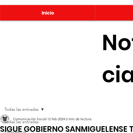
Inicio
No
ci
Todas las entradas
Comunicación Social
12 feb 2024
2 min de lectura
Todas las entradas
SIGUE GOBIERNO SANMIGUELENSE
Presidencia