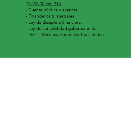
152 96 00 ext. 313.
-
Cuenta pública y avances
- Financieros trimestrales
- Ley de disciplina financiera.
- Ley de contabilidad gubernamental.
- SRFT - Recursos Federales Transferidos