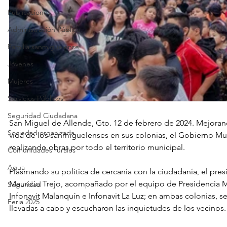
Publicaciones
Administración Pública
Familia sanmiguelense
Jóvenes
Mujeres
Servicios Públicos
Seguridad Ciudadana
San Miguel de Allende, Gto. 12 de febrero de 2024. Mejoran
Sociedad organizada
vida de los sanmiguelenses en sus colonias, el Gobierno Mu
realizando obras por todo el territorio municipal.
Comunidades rurales
Agua
Plasmando su política de cercanía con la ciudadanía, el pres
Mauricio Trejo, acompañado por el equipo de Presidencia Mun
Seguridad
Infonavit Malanquín e Infonavit La Luz; en ambas colonias, se
Feria 2025
llevadas a cabo y escucharon las inquietudes de los vecinos.