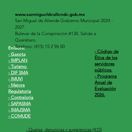
www.sanmigueldeallende.gob.mx
San Miguel de Allende Gobierno Municipal 2024 -
2027.
Bulevar de la Conspiración #130, Salida a
Querétaro.
Teléfono: (415) 15 2 96 00
Enlaces:
​- Código de
- Gaceta
Ética de los
- IMPLAN
servidores
- Turismo
públicos.
- DIF SMA
- Programa
- IMUVI
Anual de
- Mejora
Evaluación
Regulatoria
2026.
- Contraloría
- SAPASMA
- IMAJSMA
- COMUDE
- Quejas, denuncias y sugerencias (415)