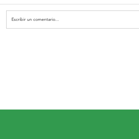
Escribir un comentario...
AL RITMO DEL JAZZ, COMIENZA LA
FERIA DE LA CANDELARIA