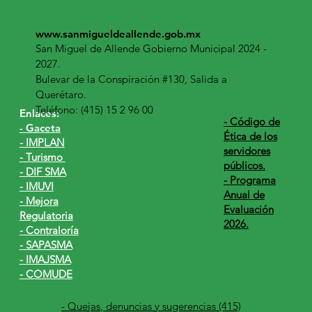
www.sanmigueldeallende.gob.mx
San Miguel de Allende Gobierno Municipal 2024 -
2027.
Bulevar de la Conspiración #130, Salida a
Querétaro.
Teléfono: (415) 15 2 96 00
Enlaces:
​- Código de
- Gaceta
Ética de los
- IMPLAN
servidores
- Turismo
públicos.
- DIF SMA
- Programa
- IMUVI
Anual de
- Mejora
Evaluación
Regulatoria
2026.
- Contraloría
- SAPASMA
- IMAJSMA
- COMUDE
- Quejas, denuncias y sugerencias (415)