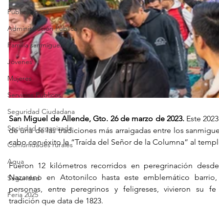
Publicaciones
Administración Pública
Familia sanmiguelense
Jóvenes
Mujeres
Servicios Públicos
Seguridad Ciudadana
San Miguel de Allende, Gto. 26 de marzo de 2023.
 Este 2023
Sociedad organizada
de una de las tradiciones más arraigadas entre los sanmiguele
cabo con éxito la “Traída del Señor de la Columna” al temp
Comunidades rurales
Agua
Fueron 12 kilómetros recorridos en peregrinación desde
Nazareno en Atotonilco hasta este emblemático barrio
Seguridad
personas, entre peregrinos y feligreses, vivieron su f
Feria 2025
tradición que data de 1823.