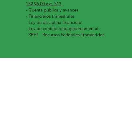
152 96 00 ext. 313.
-
Cuenta pública y avances
- Financieros trimestrales
- Ley de disciplina financiera.
- Ley de contabilidad gubernamental.
- SRFT - Recursos Federales Transferidos