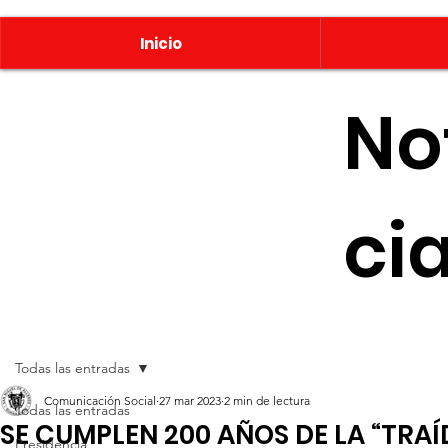
Inicio
No
ci
Todas las entradas
Comunicación Social
27 mar 2023
2 min de lectura
Todas las entradas
SE CUMPLEN 200 AÑOS DE LA “TRAÍ
Presidencia