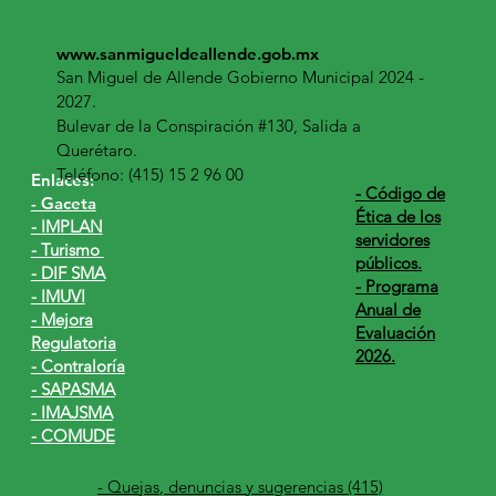
www.sanmigueldeallende.gob.mx
San Miguel de Allende Gobierno Municipal 2024 -
2027.
Bulevar de la Conspiración #130, Salida a
Querétaro.
Teléfono: (415) 15 2 96 00
Enlaces:
​- Código de
- Gaceta
Ética de los
- IMPLAN
servidores
- Turismo
públicos.
- DIF SMA
- Programa
- IMUVI
Anual de
- Mejora
Evaluación
Regulatoria
2026.
- Contraloría
- SAPASMA
- IMAJSMA
- COMUDE
- Quejas, denuncias y sugerencias (415)