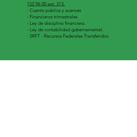
152 96 00 ext. 313.
-
Cuenta pública y avances
- Financieros trimestrales
- Ley de disciplina financiera.
- Ley de contabilidad gubernamental.
- SRFT - Recursos Federales Transferidos