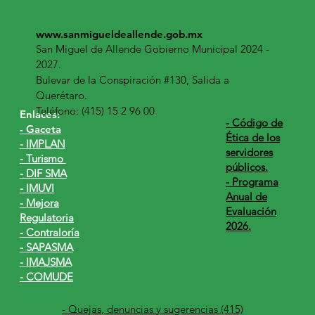
www.sanmigueldeallende.gob.mx
San Miguel de Allende Gobierno Municipal 2024 -
2027.
Bulevar de la Conspiración #130, Salida a
Querétaro.
Teléfono: (415) 15 2 96 00
Enlaces:
​- Código de
- Gaceta
Ética de los
- IMPLAN
servidores
- Turismo
públicos.
- DIF SMA
- Programa
- IMUVI
Anual de
- Mejora
Evaluación
Regulatoria
2026.
- Contraloría
- SAPASMA
- IMAJSMA
- COMUDE
- Quejas, denuncias y sugerencias (415)