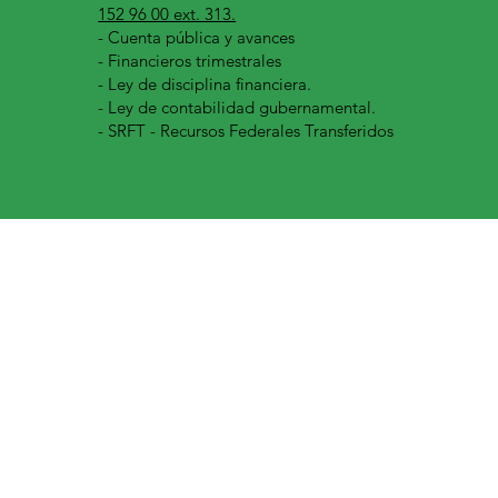
152 96 00 ext. 313.
-
Cuenta pública y avances
- Financieros trimestrales
- Ley de disciplina financiera.
- Ley de contabilidad gubernamental.
- SRFT - Recursos Federales Transferidos