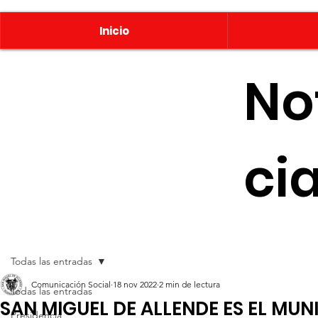
Inicio
No
ci
Todas las entradas
Comunicación Social
18 nov 2022
2 min de lectura
Todas las entradas
SAN MIGUEL DE ALLENDE ES EL MU
Presidencia