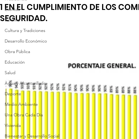
1 EN EL CUMPLIMIENTO DE LOS CO
Eventos
SEGURIDAD.
Turismo
Cultura y Tradiciones
Desarrollo Económico
Obra Pública
Educación
Salud
Agua y Alcantarillado
Deporte
Medio Ambiente
Una Obra Cada Día
Vivienda
Bienestar y Desarrollo Social