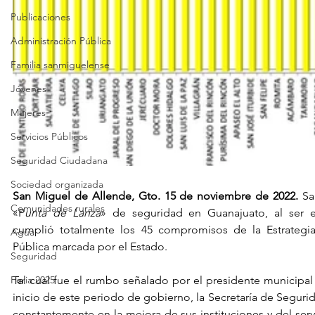
Publicaciones
Administración Pública
Familia sanmiguelense
Jóvenes
Mujeres
Servicios Públicos
Seguridad Ciudadana
Sociedad organizada
San Miguel de Allende, Gto. 15 de noviembre de 2022.
 Sa
Comunidades rurales
«P
unta de Lanza
» de seguridad en Guanajuato, al ser e
cumplió totalmente los 45 compromisos de la Estrategia
Agua
Pública marcada por el Estado.
Seguridad
Feria 2025
Tal cual fue el rumbo señalado por el presidente municipal 
inicio de este periodo de gobierno, la Secretaría de Segurid
constantemente en la mejora de sus instituciones y del servi