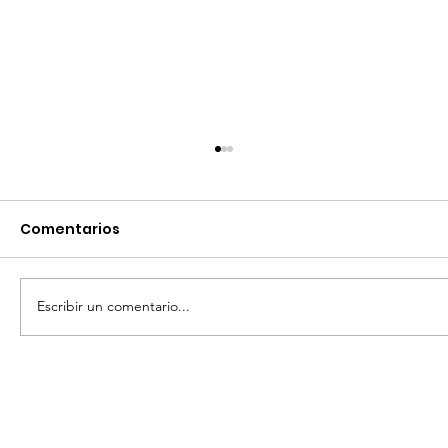
Comentarios
Escribir un comentario...
FIRMA GOBIERNO SANMIGUELENSE
ALIANZA CON ESCUELAS PARA NUEVA
EDICIÓN DE «ROBOFEST LATAM».