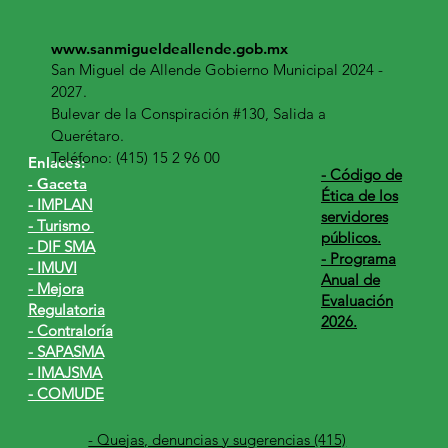
www.sanmigueldeallende.gob.mx
San Miguel de Allende Gobierno Municipal 2024 -
2027.
Bulevar de la Conspiración #130, Salida a
Querétaro.
Teléfono: (415) 15 2 96 00
Enlaces:
​- Código de
- Gaceta
Ética de los
- IMPLAN
servidores
- Turismo
públicos.
- DIF SMA
- Programa
- IMUVI
Anual de
- Mejora
Evaluación
Regulatoria
2026.
- Contraloría
- SAPASMA
- IMAJSMA
- COMUDE
- Quejas, denuncias y sugerencias (415)