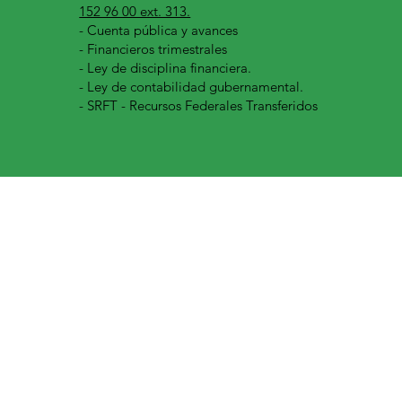
152 96 00 ext. 313.
-
Cuenta pública y avances
- Financieros trimestrales
- Ley de disciplina financiera.
- Ley de contabilidad gubernamental.
- SRFT - Recursos Federales Transferidos