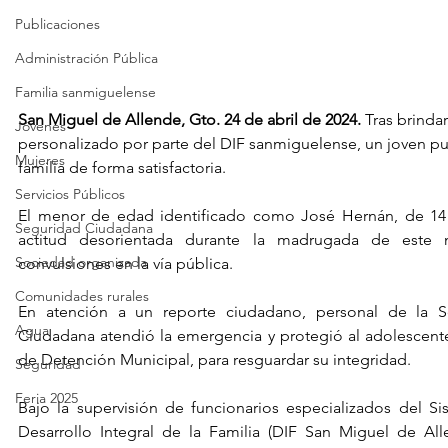
Publicaciones
Administración Pública
Familia sanmiguelense
San Miguel de Allende, Gto. 24 de abril de 2024. 
Tras brind
Jóvenes
personalizado por parte del DIF sanmiguelense, un joven pu
Mujeres
familia de forma satisfactoria.
Servicios Públicos
El menor de edad identificado como José Hernán, de 14
Seguridad Ciudadana
actitud desorientada durante la madrugada de este ma
Sociedad organizada
convulsiones en la vía pública.
Comunidades rurales
En atención a un reporte ciudadano, personal de la Se
Agua
Ciudadana atendió la emergencia y protegió al adolescente a
de Detención Municipal, para resguardar su integridad.
Seguridad
Feria 2025
Bajo la supervisión de funcionarios especializados del Si
Desarrollo Integral de la Familia (DIF San Miguel de All