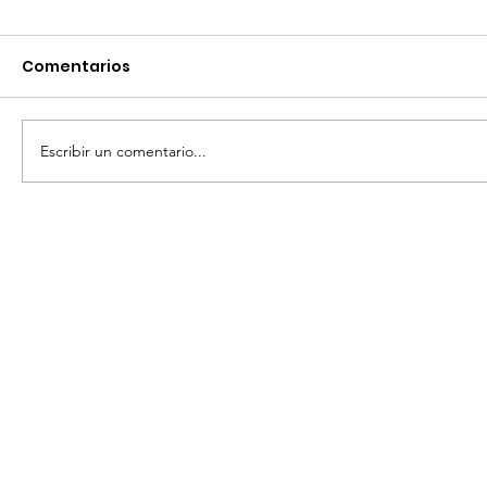
Comentarios
Escribir un comentario...
SAN MIGUEL DE ALLENDE ES EL MEJOR
DESTINO DE MÉXICO