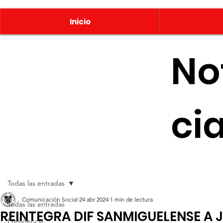
Inicio
No
ci
Todas las entradas
Comunicación Social
24 abr 2024
1 min de lectura
Todas las entradas
REINTEGRA DIF SANMIGUELENSE A 
Presidencia