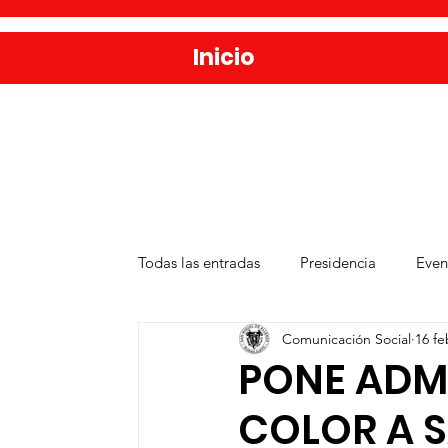
Inicio
Todas las entradas
Presidencia
Even
Comunicación Social
16 fe
Salud
Agua y Alcantarillado
D
PONE ADM
COLOR A S
Publicaciones
Administración Públ