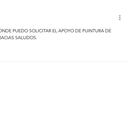
REFUERZA SECRETARÍA DE
REFUERZ
SEGURIDAD CIUDADANA
ADMNIST
PROXIMIDAD CON
MUNICIP
SANMIGUELENSES
CON EL 
NDE PUEDO SOLICITAR EL APOYO DE PUINTURA DE 
SOCIAL D
RACIAS SALUDOS.
SANMIGU