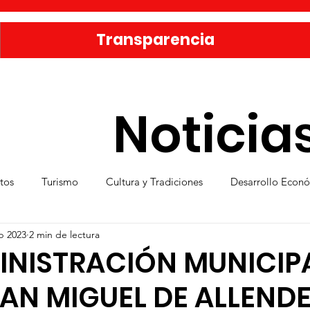
Transparencia
Noticia
tos
Turismo
Cultura y Tradiciones
Desarrollo Econ
b 2023
2 min de lectura
eporte
Medio Ambiente
Una Obra Cada Día
Vivie
INISTRACIÓN MUNICIP
AN MIGUEL DE ALLEND
ica
Familia sanmiguelense
Jóvenes
Mujeres
Se