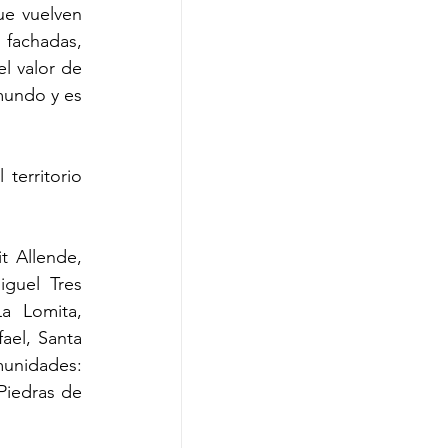
e vuelven 
fachadas, 
l valor de 
mundo y es 
erritorio 
 Allende, 
guel Tres 
a Lomita, 
ael, Santa 
unidades: 
Piedras de 