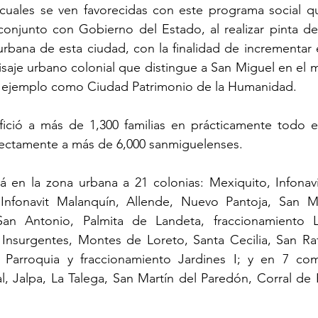
 cuales se ven favorecidas con este programa social qu
conjunto con Gobierno del Estado, al realizar pinta de 
rbana de esta ciudad, con la finalidad de incrementar e
isaje urbano colonial que distingue a San Miguel en el 
 ejemplo como Ciudad Patrimonio de la Humanidad.
ció a más de 1,300 familias en prácticamente todo el t
rectamente a más de 6,000 sanmiguelenses.
 en la zona urbana a 21 colonias: Mexiquito, Infonavit
Infonavit Malanquín, Allende, Nuevo Pantoja, San Mi
an Antonio, Palmita de Landeta, fraccionamiento L
a, Insurgentes, Montes de Loreto, Santa Cecilia, San Raf
a Parroquia y fraccionamiento Jardines I; y en 7 com
l, Jalpa, La Talega, San Martín del Paredón, Corral de 