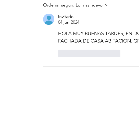
«LA JUVENTUD
Ordenar según:
Lo más nuevo
SANMIGUELENSE ES
Invitado
EJEMPLAR»: MAURICIO
04 jun 2024
TREJO
HOLA MUY BUENAS TARDES, EN DO
FACHADA DE CASA ABITACION. G
Me gusta
Reaccionar