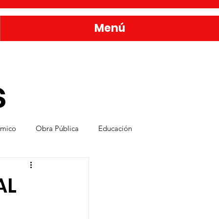
Menú
s
ómico
Obra Pública
Educación
nda
Bienestar y Desarrollo Social
AL
E
rvicios Públicos
Seguridad Ciudadana