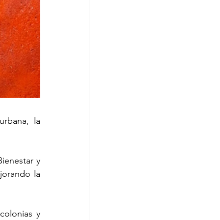
rbana, la 
ienestar y 
orando la 
olonias y 