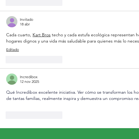
Me gusta
Reaccionar
Invitado
18 abr
Cada cuarto, 
Kart Bros
 techo y cada estufa ecológica representan h
hogares dignos y una vida más saludable para quienes más lo neces
Editado
Me gusta
Reaccionar
Incredibox
12 nov 2025
Qué 
Incredibox
 excelente iniciativa. Ver cómo se transforman los hog
de tantas familias, realmente inspira y demuestra un compromiso re
Me gusta
Reaccionar