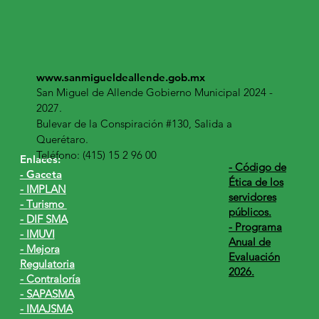
www.sanmigueldeallende.gob.mx
San Miguel de Allende Gobierno Municipal 2024 -
2027.
Bulevar de la Conspiración #130, Salida a
Querétaro.
Teléfono: (415) 15 2 96 00
Enlaces:
​- Código de
- Gaceta
Ética de los
- IMPLAN
servidores
- Turismo
públicos.
- DIF SMA
- Programa
- IMUVI
Anual de
- Mejora
Evaluación
Regulatoria
2026.
- Contraloría
- SAPASMA
- IMAJSMA