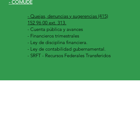
- COMUDE
- Quejas, denuncias y sugerencias (415)
152 96 00 ext. 313.
-
Cuenta pública y avances
- Financieros trimestrales
- Ley de disciplina financiera.
- Ley de contabilidad gubernamental.
- SRFT - Recursos Federales Transferidos