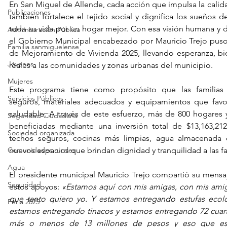
En San Miguel de Allende, cada acción que impulsa la calidad
Publicaciones
también fortalece el tejido social y dignifica los sueños d
toda su vida por un hogar mejor. Con esa visión humana y de
Administración Pública
el Gobierno Municipal encabezado por Mauricio Trejo puso
Familia sanmiguelense
de Mejoramiento de Vivienda 2025, llevando esperanza, bie
Jóvenes
reales a las comunidades y zonas urbanas del municipio.
Mujeres
Este programa tiene como propósito que las familias 
Servicios Públicos
seguros, materiales adecuados y equipamientos que favo
saludable. A través de este esfuerzo, más de 800 hogares y
Seguridad Ciudadana
beneficiadas mediante una inversión total de $13,163,212
Sociedad organizada
techos seguros, cocinas más limpias, agua almacenada
nuevos espacios que brindan dignidad y tranquilidad a las fa
Comunidades rurales
Agua
El presidente municipal Mauricio Trejo compartió su mensaj
Seguridad
estos apoyos: 
«Estamos aquí con mis amigas, con mis ami
que tanto quiero yo. Y estamos entregando estufas ecológ
Feria 2025
estamos entregando tinacos y estamos entregando 72 cuarto
más o menos de 13 millones de pesos y eso que est