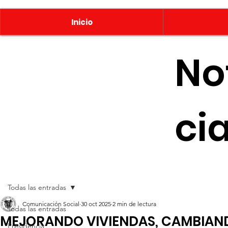
Inicio
No
ci
Todas las entradas
Comunicación Social
30 oct 2025
2 min de lectura
Todas las entradas
MEJORANDO VIVIENDAS, CAMBIAN
Presidencia