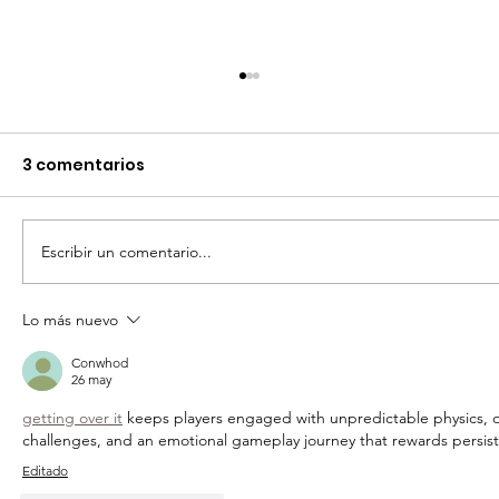
3 comentarios
Escribir un comentario...
Lo más nuevo
RECIBE CAMPO SANMIGUELENSE
IMPULSO PARA PRODUCIR MÁS Y
Conwhod
26 may
GASTAR MENOS
getting over it
 keeps players engaged with unpredictable physics, di
challenges, and an emotional gameplay journey that rewards persiste
Editado