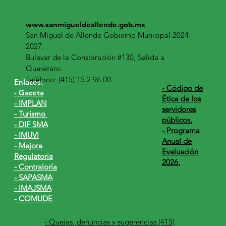
www.sanmigueldeallende.gob.mx
San Miguel de Allende Gobierno Municipal 2024 -
2027.
Bulevar de la Conspiración #130, Salida a
Querétaro.
Teléfono: (415) 15 2 96 00
Enlaces:
​- Código de
- Gaceta
Ética de los
- IMPLAN
servidores
- Turismo
públicos.
- DIF SMA
- Programa
- IMUVI
Anual de
- Mejora
Evaluación
Regulatoria
2026.
- Contraloría
- SAPASMA
- IMAJSMA
- COMUDE
- Quejas, denuncias y sugerencias (415)