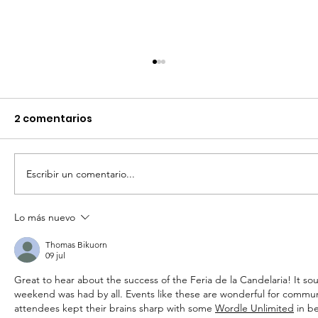
2 comentarios
Escribir un comentario...
Lo más nuevo
RECIBE CAMPO SANMIGUELENSE
IMPULSO PARA PRODUCIR MÁS Y
Thomas Bikuorn
09 jul
GASTAR MENOS
Great to hear about the success of the Feria de la Candelaria! It soun
weekend was had by all. Events like these are wonderful for communit
attendees kept their brains sharp with some 
Wordle Unlimited
 in b