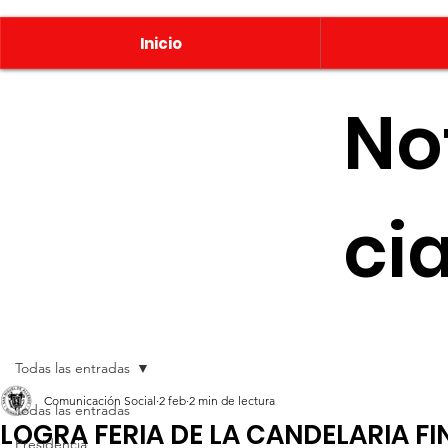
Inicio
No
ci
Todas las entradas
Comunicación Social
2 feb
2 min de lectura
Todas las entradas
LOGRA FERIA DE LA CANDELARIA F
Presidencia