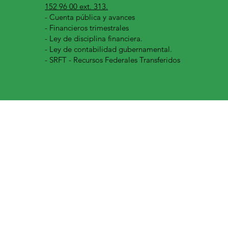
152 96 00 ext. 313.
-
Cuenta pública y avances
- Financieros trimestrales
- Ley de disciplina financiera.
- Ley de contabilidad gubernamental.
- SRFT - Recursos Federales Transferidos