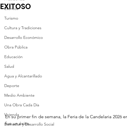
EXITOSO
Eventos
Turismo
Cultura y Tradiciones
Desarrollo Económico
Obra Pública
Educación
Salud
Agua y Alcantarillado
Deporte
Medio Ambiente
Una Obra Cada Día
Vivienda
En su primer fin de semana, la Feria de la Candelaria 2026 
fue un éxito.
Bienestar y Desarrollo Social