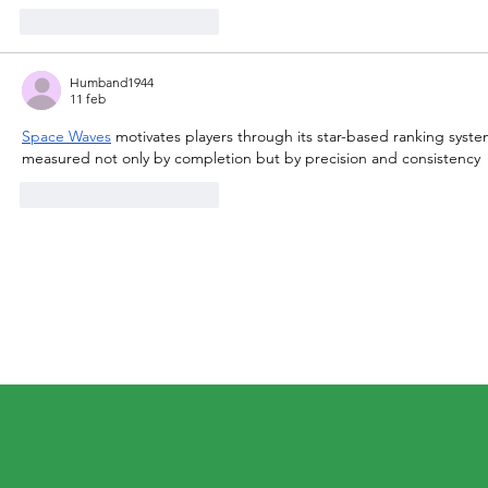
Me gusta
Reaccionar
Humband1944
11 feb
​​Space Waves
 motivates players through its star-based ranking syste
measured not only by completion but by precision and consistency
Me gusta
Reaccionar