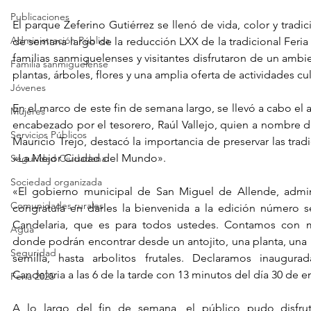
Publicaciones
El parque Zeferino Gutiérrez se llenó de vida, color y tradici
Administración Pública
de semana largo de la reducción LXX de la tradicional Feria
familias sanmiguelenses y visitantes disfrutaron de un ambi
Familia sanmiguelense
plantas, árboles, flores y una amplia oferta de actividades cul
Jóvenes
En el marco de este fin de semana largo, se llevó a cabo el ac
Mujeres
encabezado por el tesorero, Raúl Vallejo, quien a nombre de
Servicios Públicos
Mauricio Trejo, destacó la importancia de preservar las trad
«La Mejor Ciudad del Mundo».
Seguridad Ciudadana
Sociedad organizada
«El gobierno municipal de San Miguel de Allende, admini
Comunidades rurales
congratula en darles la bienvenida a la edición número se
Candelaria, que es para todos ustedes. Contamos con m
Agua
donde podrán encontrar desde un antojito, una planta, una
Seguridad
semilla, hasta arbolitos frutales. Declaramos inaugura
Candelaria a las 6 de la tarde con 13 minutos del día 30 de 
Feria 2025
A lo largo del fin de semana, el público pudo disfrut