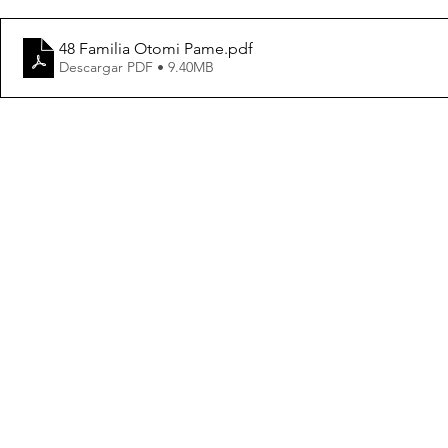
48 Familia Otomi Pame
.pdf
Descargar PDF • 9.40MB