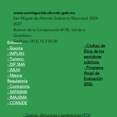
www.sanmigueldeallende.gob.mx
San Miguel de Allende Gobierno Municipal 2024 -
2027.
Bulevar de la Conspiración #130, Salida a
Querétaro.
Teléfono: (415) 15 2 96 00
Enlaces:
​- Código de
- Gaceta
Ética de los
- IMPLAN
servidores
- Turismo
públicos.
- DIF SMA
- Programa
- IMUVI
Anual de
- Mejora
Evaluación
Regulatoria
2026.
- Contraloría
- SAPASMA
- IMAJSMA
- COMUDE
- Quejas, denuncias y sugerencias (415)