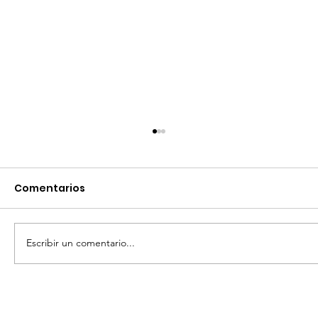
Comentarios
Escribir un comentario...
HACEN EQUIPO PARA LIMPIEZA DE LA
PLAZA PRINCIPAL