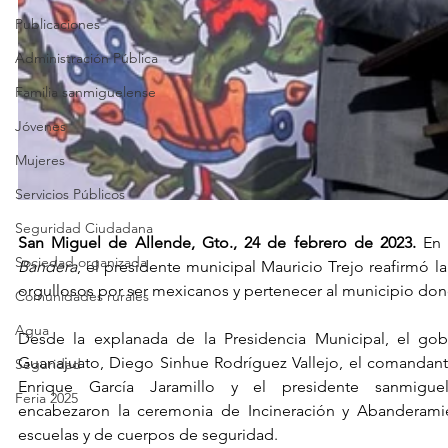
Publicaciones
Administración Pública
Familia sanmiguelense
Jóvenes
Mujeres
Servicios Públicos
Seguridad Ciudadana
San Miguel de Allende, Gto., 24 de febrero de 2023.
 En 
Sociedad organizada
Bandera
, el presidente municipal Mauricio Trejo reafirmó la
orgullosos por ser mexicanos y pertenecer al municipio do
Comunidades rurales
Agua
Desde la explanada de la Presidencia Municipal, el gob
Guanajuato, Diego Sinhue Rodríguez Vallejo, el comandante 
Seguridad
Enrique García Jaramillo y el presidente sanmiguele
Feria 2025
encabezaron la ceremonia de Incineración y Abanderamie
escuelas y de cuerpos de seguridad.