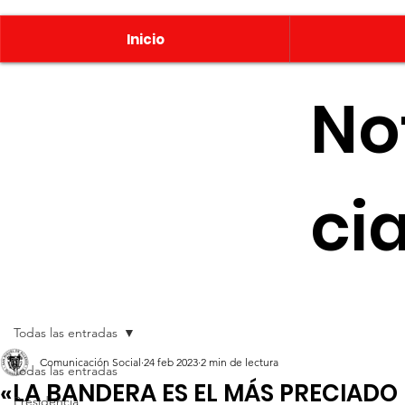
Inicio
No
ci
Todas las entradas
Comunicación Social
24 feb 2023
2 min de lectura
Todas las entradas
«LA BANDERA ES EL MÁS PRECIADO 
Presidencia