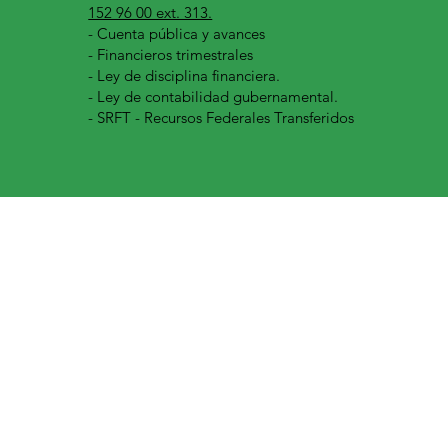
152 96 00 ext. 313.
-
Cuenta pública y avances
- Financieros trimestrales
- Ley de disciplina financiera.
- Ley de contabilidad gubernamental.
- SRFT - Recursos Federales Transferidos