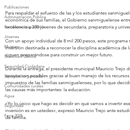
Publicaciones
Para respaldar el esfuerzo de las y los estudiantes sanmiguele
Administración Pública
económica de sus familias, el Gobierno sanmiguelense entr
Familia sanmiguelense
excelencia a 330 jóvenes de secundaria, preparatoria y unive
Jóvenes
Con un apoyo individual de 8 mil 200 pesos, este programa 
Mujeres
inversión destinada a reconocer la disciplina académica de l
siguen preparándose para construir un mejor futuro.
Servicios Públicos
Seguridad Ciudadana
Durante la entrega, el presidente municipal Mauricio Trejo 
apoyos son posibles gracias al buen manejo de los recursos 
Sociedad organizada
impuestos de las familias sanmiguelenses, por lo que decidió
Comunidades rurales
las causas más importantes: la educación.
Agua
«Yo lo único que hago es decidir en qué vamos a invertir ese
Seguridad
inversión es en ustedes», expresó Mauricio Trejo ante estud
Feria 2025
de familia.