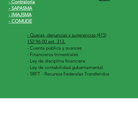
- Contraloría
- SAPASMA
- IMAJSMA
- COMUDE
- Quejas, denuncias y sugerencias (415)
152 96 00 ext. 313.
-
Cuenta pública y avances
- Financieros trimestrales
- Ley de disciplina financiera.
- Ley de contabilidad gubernamental.
- SRFT - Recursos Federales Transferidos