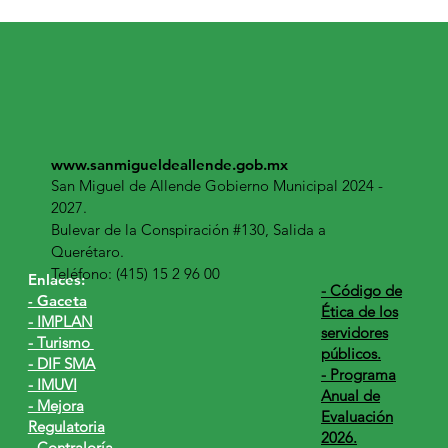
PREMIAN A SAN MIGUEL DE ALLENDE
COMO «MEJOR MUNICIPIO EN MÉXICO
CON ACCIONES A FAVOR DEL
TURISMO»
www.sanmigueldeallende.gob.mx
San Miguel de Allende Gobierno Municipal 2024 -
2027.
Bulevar de la Conspiración #130, Salida a
Querétaro.
Teléfono: (415) 15 2 96 00
Enlaces:
​- Código de
- Gaceta
Ética de los
- IMPLAN
servidores
- Turismo
públicos.
- DIF SMA
- Programa
- IMUVI
Anual de
- Mejora
Evaluación
Regulatoria
2026.
- Contraloría