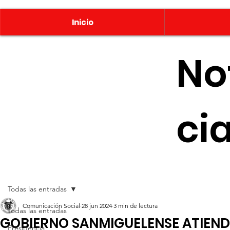
Inicio
No
ci
Todas las entradas
Comunicación Social
28 jun 2024
3 min de lectura
Todas las entradas
GOBIERNO SANMIGUELENSE ATIEN
Presidencia