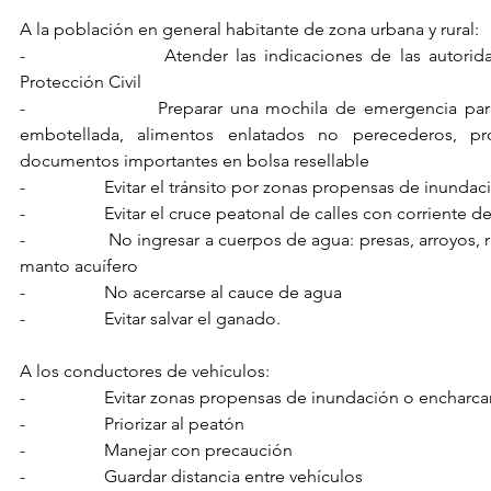
A la población en general habitante de zona urbana y rural:
-                  Atender las indicaciones de las autorid
Protección Civil
-                  Preparar una mochila de emergencia par
embotellada, alimentos enlatados no perecederos, pr
documentos importantes en bolsa resellable
-                  Evitar el tránsito por zonas propensas de inunda
-                  Evitar el cruce peatonal de calles con corriente 
-                  No ingresar a cuerpos de agua: presas, arroyos, 
manto acuífero
-                  No acercarse al cauce de agua
-                  Evitar salvar el ganado.
A los conductores de vehículos:
-                  Evitar zonas propensas de inundación o ench
-                  Priorizar al peatón
-                  Manejar con precaución
-                  Guardar distancia entre vehículos