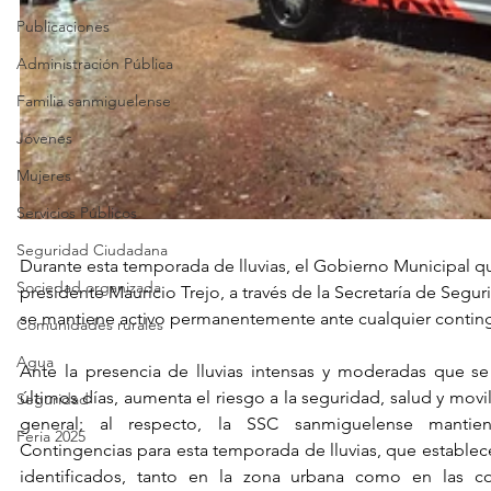
Publicaciones
Administración Pública
Familia sanmiguelense
Jóvenes
Mujeres
Servicios Públicos
Seguridad Ciudadana
Durante esta temporada de lluvias, el Gobierno Municipal q
Sociedad organizada
presidente Mauricio Trejo, a través de la Secretaría de Segu
se mantiene activo permanentemente ante cualquier contin
Comunidades rurales
Agua
Ante la presencia de lluvias intensas y moderadas que se
últimos días, aumenta el riesgo a la seguridad, salud y movi
Seguridad
general; al respecto, la SSC sanmiguelense mantie
Feria 2025
Contingencias para esta temporada de lluvias, que establece
identificados, tanto en la zona urbana como en las co