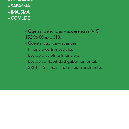
- SAPASMA
- IMAJSMA
- COMUDE
- Quejas, denuncias y sugerencias (415)
152 96 00 ext. 313.
-
Cuenta pública y avances
- Financieros trimestrales
- Ley de disciplina financiera.
- Ley de contabilidad gubernamental.
- SRFT - Recursos Federales Transferidos