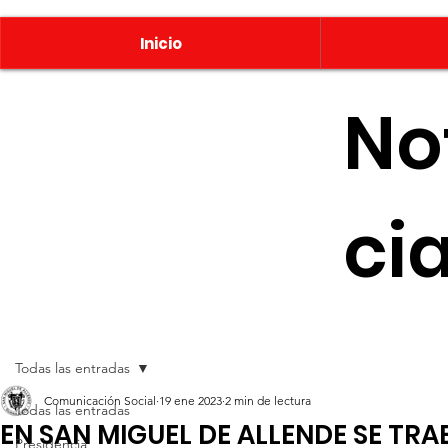
Inicio
No
ci
Todas las entradas
Comunicación Social
19 ene 2023
2 min de lectura
Todas las entradas
EN SAN MIGUEL DE ALLENDE SE TR
Presidencia