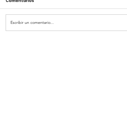
Comentarios
Escribir un comentario...
ADMINISTRACIÓN SANMIGUELENSE
FORTALECE CERCANÍA CON
COMUNIDADES