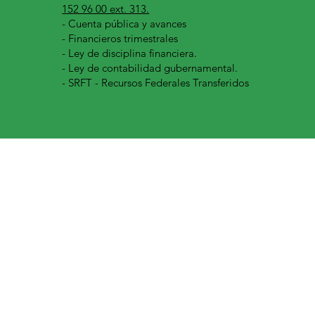
152 96 00 ext. 313.
-
Cuenta pública y avances
- Financieros trimestrales
- Ley de disciplina financiera.
- Ley de contabilidad gubernamental.
- SRFT - Recursos Federales Transferidos