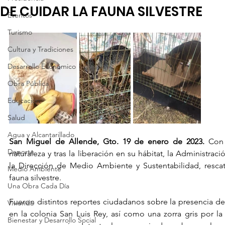
DE CUIDAR LA FAUNA SILVESTRE
Eventos
Turismo
Cultura y Tradiciones
Desarrollo Económico
Obra Pública
Educación
Salud
Agua y Alcantarillado
San Miguel de Allende, Gto. 19 de enero de 2023.
 Con
Deporte
naturaleza y tras la liberación en su hábitat, la Administraci
la Dirección de Medio Ambiente y Sustentabilidad, resca
Medio Ambiente
fauna silvestre.
Una Obra Cada Día
Fueron distintos reportes ciudadanos sobre la presencia de
Vivienda
en la colonia San Luis Rey, así como una zorra gris por la
Bienestar y Desarrollo Social