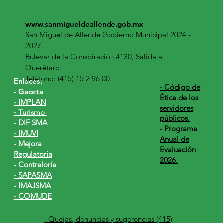
www.sanmigueldeallende.gob.mx
San Miguel de Allende Gobierno Municipal 2024 -
2027.
Bulevar de la Conspiración #130, Salida a
Querétaro.
Teléfono: (415) 15 2 96 00
Enlaces:
​- Código de
- Gaceta
Ética de los
- IMPLAN
servidores
- Turismo
públicos.
- DIF SMA
- Programa
- IMUVI
Anual de
- Mejora
Evaluación
Regulatoria
2026.
- Contraloría
- SAPASMA
- IMAJSMA
- COMUDE
- Quejas, denuncias y sugerencias (415)