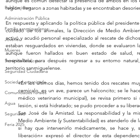
aunque es común detectar la presencia de ambos en los es
Publicaciones
región, llegaron a zonas habitadas y se encontraban desorie
Administración Pública
En respuesta y aplicando la política pública del presidente
Familia sanmiguelense
cuidado de los animales, la Dirección de Medio Ambient
activó y acudió personal especializado al rescate de dichos
Jóvenes
estaban resguardados en viviendas, donde se evaluaron las
Mujeres
aunque fueron hallados en buen estado de salud, rec
hospitalaria, para después regresar a su entorno natural,
Servicios Públicos
territorio sanmiguelense.
Seguridad Ciudadana
Sociedad organizada
«En los últimos días, hemos tenido dos rescates muy s
cernícalo, es un ave, parece un halconcito; se le hace
Comunidades rurales
médico veterinario municipal), se revisa primero si
Agua
lesión, si está hidratado; se pudo proceder a su liberac
San José de la Amistad. La responsabilidad y la mis
Seguridad
Medio Ambiente (y Sustentabilidad) es atenderlo de l
Feria 2025
si hay que intervenirlo médicamente, se hace y, s
liberación» expresó el director de esta dependenci