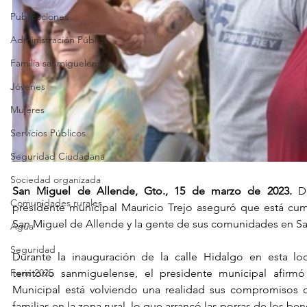
Publicaciones
Administración Pública
Familia sanmiguelense
Jóvenes
Mujeres
Servicios Públicos
Seguridad Ciudadana
Sociedad organizada
San Miguel de Allende, Gto., 15 de marzo de 2023.
 D
Comunidades rurales
presidente municipal Mauricio Trejo aseguró que está cum
San Miguel de Allende y la gente de sus comunidades en S
Agua
Seguridad
Durante la inauguración de la calle Hidalgo en esta loc
Feria 2025
territorio sanmiguelense, el presidente municipal afirmó
Municipal está volviendo una realidad sus compromisos co
familias en la zona rural, lo que arrancó las porras de los bene