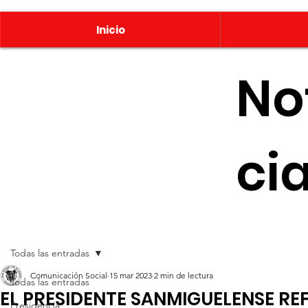
Inicio
No
ci
Todas las entradas
Comunicación Social
15 mar 2023
2 min de lectura
Todas las entradas
EL PRESIDENTE SANMIGUELENSE RE
Presidencia