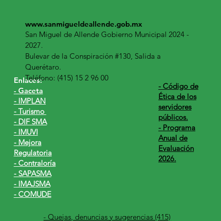
www.sanmigueldeallende.gob.mx
San Miguel de Allende Gobierno Municipal 2024 -
2027.
Bulevar de la Conspiración #130, Salida a
Querétaro.
Teléfono: (415) 15 2 96 00
Enlaces:
​- Código de
- Gaceta
Ética de los
- IMPLAN
servidores
- Turismo
públicos.
- DIF SMA
- Programa
- IMUVI
Anual de
- Mejora
Evaluación
Regulatoria
2026.
- Contraloría
- SAPASMA
- IMAJSMA
- COMUDE
- Quejas, denuncias y sugerencias (415)