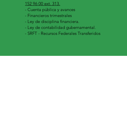
152 96 00 ext. 313.
-
Cuenta pública y avances
- Financieros trimestrales
- Ley de disciplina financiera.
- Ley de contabilidad gubernamental.
- SRFT - Recursos Federales Transferidos