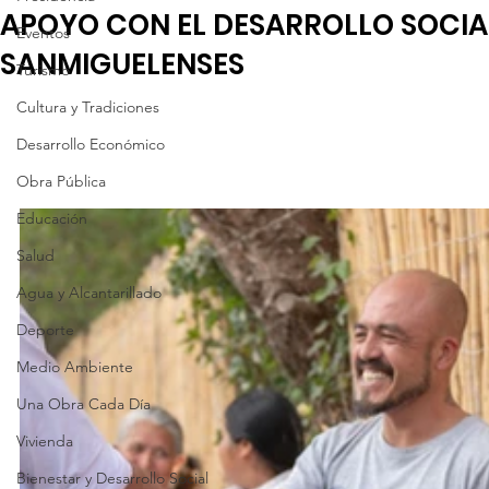
APOYO CON EL DESARROLLO SOCIA
Eventos
SANMIGUELENSES
Turismo
Cultura y Tradiciones
Desarrollo Económico
Obra Pública
Educación
Salud
Agua y Alcantarillado
Deporte
Medio Ambiente
Una Obra Cada Día
Vivienda
Bienestar y Desarrollo Social