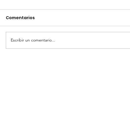
Comentarios
Escribir un comentario...
NUEVAMENTE ES SAN MIGUEL DE
ALLENDE SEDE DE ROBOFEST LATAM