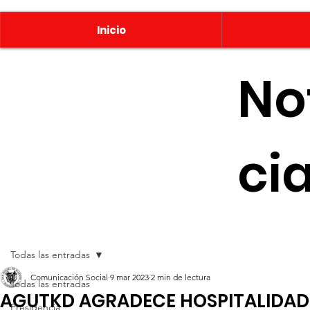
Inicio
No
ci
Todas las entradas
Comunicación Social
9 mar 2023
2 min de lectura
Todas las entradas
AGUTKD AGRADECE HOSPITALIDAD
Presidencia