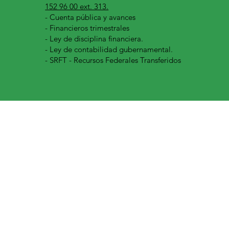
152 96 00 ext. 313.
-
Cuenta pública y avances
- Financieros trimestrales
- Ley de disciplina financiera.
- Ley de contabilidad gubernamental.
- SRFT - Recursos Federales Transferidos