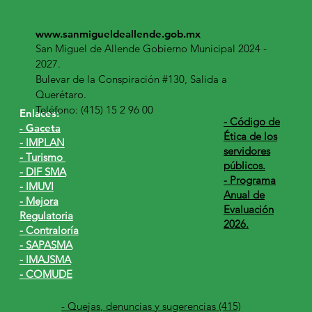
www.sanmigueldeallende.gob.mx
San Miguel de Allende Gobierno Municipal 2024 -
2027.
Bulevar de la Conspiración #130, Salida a
Querétaro.
Teléfono: (415) 15 2 96 00
Enlaces:
​- Código de
- Gaceta
Ética de los
- IMPLAN
servidores
- Turismo
públicos.
- DIF SMA
- Programa
- IMUVI
Anual de
- Mejora
Evaluación
Regulatoria
2026.
- Contraloría
- SAPASMA
- IMAJSMA
- COMUDE
- Quejas, denuncias y sugerencias (415)