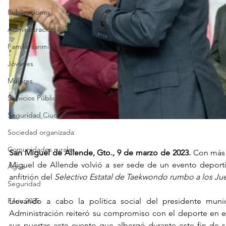
Publicaciones
Administración Pública
Familia sanmiguelense
Jóvenes
Mujeres
Servicios Públicos
Seguridad Ciudadana
Sociedad organizada
Comunidades rurales
San Miguel de Allende, Gto., 9 de marzo de 2023.
 Con más 
Miguel de Allende volvió a ser sede de un evento deportivo 
Agua
anfitrión del 
Selectivo Estatal de Taekwondo rumbo a los 
Seguridad
Feria 2025
Llevando a cabo la política social del presidente munici
Administración reiteró su compromiso con el deporte en es
sus puertas este evento que albergó durante este fin de s