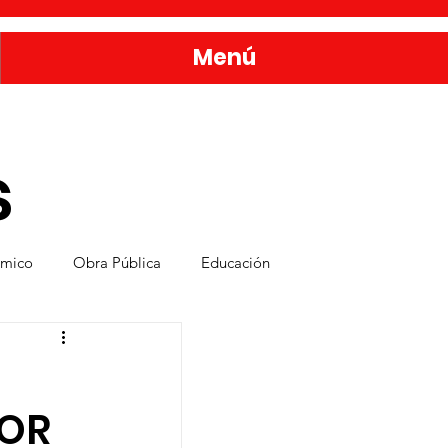
Menú
s
ómico
Obra Pública
Educación
nda
Bienestar y Desarrollo Social
NOR
rvicios Públicos
Seguridad Ciudadana