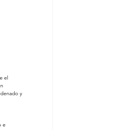
 el 
n 
rdenado y 
 e 