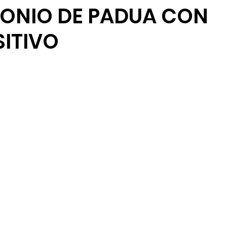
TONIO DE PADUA CON
rurales
Agua
Seguridad
Feria 2025
ITIVO