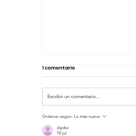
1 comentario
Escribir un comentario...
ATIENDE SSC ACCIDENTE
Ordenar según:
Lo más nuevo
VEHICULAR POR FALLA
dgdsz
MECÁNICA EN EL
10 jul