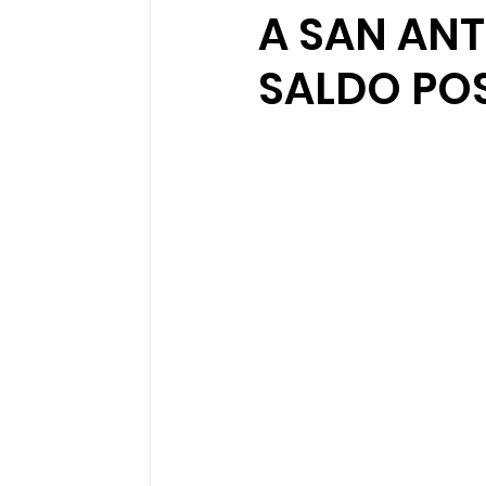
A SAN AN
Sociedad organizada
Comunidades 
SALDO POS