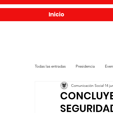
Inicio
Todas las entradas
Presidencia
Even
Comunicación Social
14 ju
Salud
Agua y Alcantarillado
D
CONCLUYE
SEGURIDA
Publicaciones
Administración Públ