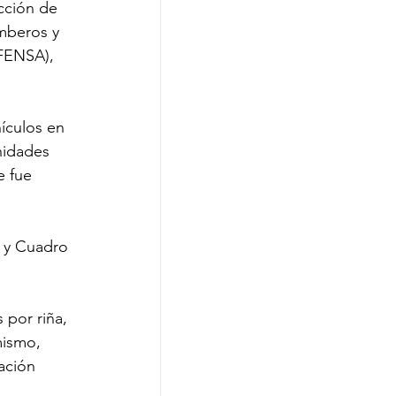
cción de 
mberos y 
FENSA), 
hículos en 
nidades 
e fue 
 y Cuadro 
 por riña, 
mismo, 
ación 