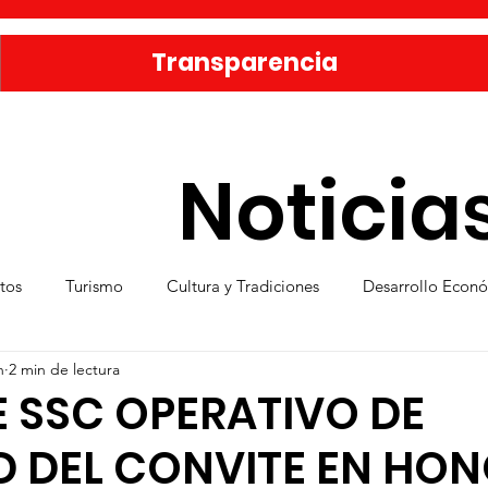
Transparencia
Noticia
tos
Turismo
Cultura y Tradiciones
Desarrollo Econ
n
2 min de lectura
eporte
Medio Ambiente
Una Obra Cada Día
Vivie
 SSC OPERATIVO DE
D DEL CONVITE EN HO
ica
Familia sanmiguelense
Jóvenes
Mujeres
Se