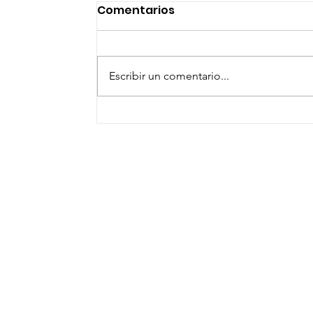
Comentarios
Escribir un comentario...
GOBIERNO SANMIGUELENSE
SIGUE TRABAJANDO EN LA
SALUD DE LAS MUJERES DEL
MUNICIPIO