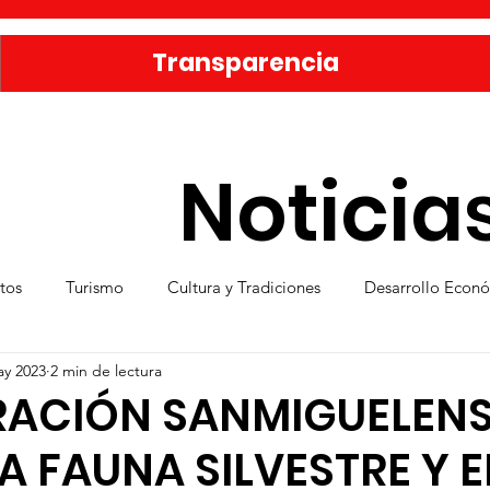
Transparencia
Noticia
tos
Turismo
Cultura y Tradiciones
Desarrollo Econ
ay 2023
2 min de lectura
eporte
Medio Ambiente
Una Obra Cada Día
Vivie
RACIÓN SANMIGUELEN
A FAUNA SILVESTRE Y E
ica
Familia sanmiguelense
Jóvenes
Mujeres
Se