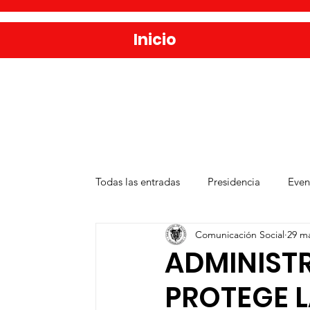
Inicio
Todas las entradas
Presidencia
Even
Comunicación Social
29 m
Salud
Agua y Alcantarillado
D
ADMINIST
PROTEGE L
Publicaciones
Administración Públ