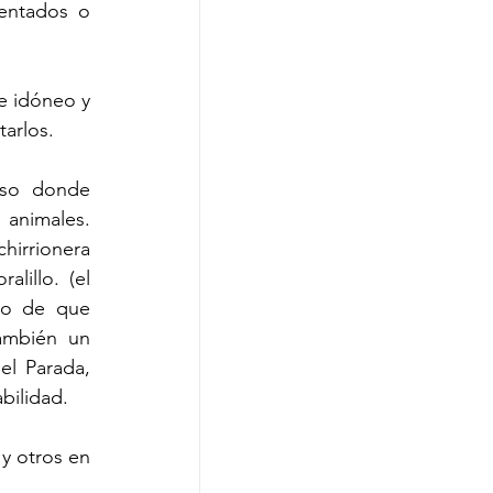
entados o 
e idóneo y 
tarlos.
so donde 
animales. 
hirrionera 
illo. (el 
ro de que 
ambién un 
l Parada, 
bilidad.
y otros en 