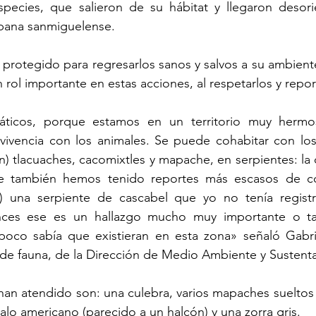
species, que salieron de su hábitat y llegaron desori
rbana sanmiguelense. 
 protegido para regresarlos sanos y salvos a su ambient
 rol importante en estas acciones, al respetarlos y repor
ticos, porque estamos en un territorio muy hermo
nvivencia con los animales. Se puede cohabitar con los 
 tlacuaches, cacomixtles y mapache, en serpientes: la c
ue también hemos tenido reportes más escasos de coral
) una serpiente de cascabel que yo no tenía regist
tonces ese es un hallazgo mucho muy importante o t
oco sabía que existieran en esta zona» señaló Gabrie
 de fauna, de la Dirección de Medio Ambiente y Sustenta
han atendido son: una culebra, varios mapaches sueltos 
calo americano (parecido a un halcón) y una zorra gris. 