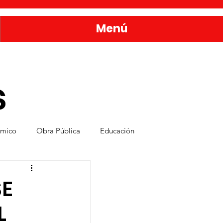
Menú
s
ómico
Obra Pública
Educación
nda
Bienestar y Desarrollo Social
SE
L
rvicios Públicos
Seguridad Ciudadana