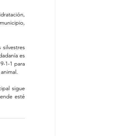
dratación, 
unicipio, 
ilvestres 
dadanía es 
9-1-1 para 
 animal.
pal sigue 
lende esté 