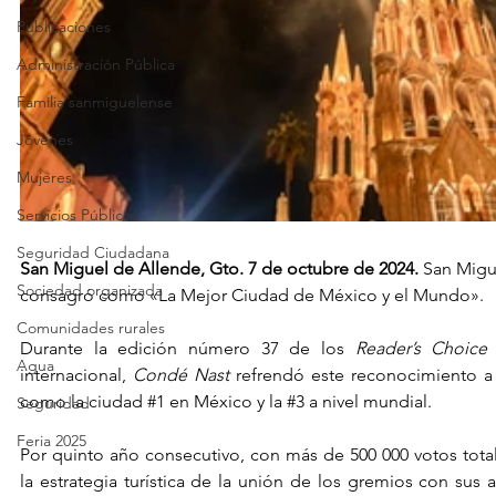
Publicaciones
Administración Pública
Familia sanmiguelense
Jóvenes
Mujeres
Servicios Públicos
Seguridad Ciudadana
San Miguel de Allende, Gto. 7 de octubre de 2024.
 San Migu
Sociedad organizada
consagró como «La Mejor Ciudad de México y el Mundo».
Comunidades rurales
Durante la edición número 37 de los 
Reader’s Choice
Agua
internacional, 
Condé Nast
 refrendó este reconocimiento a
como la ciudad 
#1
 en México y la 
#3
 a nivel mundial.
Seguridad
Feria 2025
Por quinto año consecutivo, con más de 500 000 votos tota
la estrategia turística de la unión de los gremios con sus 