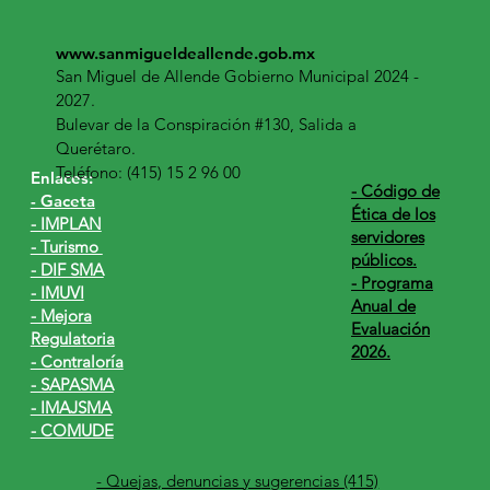
www.sanmigueldeallende.gob.mx
San Miguel de Allende Gobierno Municipal 2024 -
2027.
Bulevar de la Conspiración #130, Salida a
Querétaro.
Teléfono: (415) 15 2 96 00
Enlaces:
​- Código de
- Gaceta
Ética de los
- IMPLAN
servidores
- Turismo
públicos.
- DIF SMA
- Programa
- IMUVI
Anual de
- Mejora
Evaluación
Regulatoria
2026.
- Contraloría
- SAPASMA
- IMAJSMA
- COMUDE
- Quejas, denuncias y sugerencias (415)