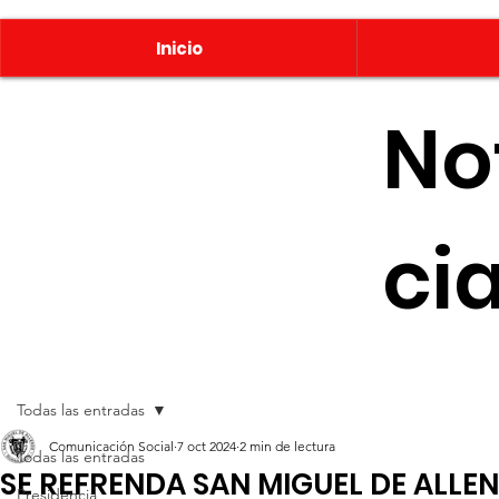
Inicio
No
ci
Todas las entradas
Comunicación Social
7 oct 2024
2 min de lectura
Todas las entradas
SE REFRENDA SAN MIGUEL DE ALLE
Presidencia