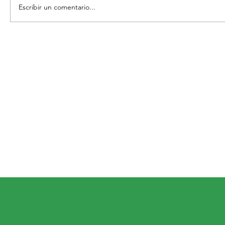
Escribir un comentario...
DIALOGARÁN SOBRE LA BELLEZA
ARQUITECTÓNICA DE SAN MIGUEL DE
ALLENDE