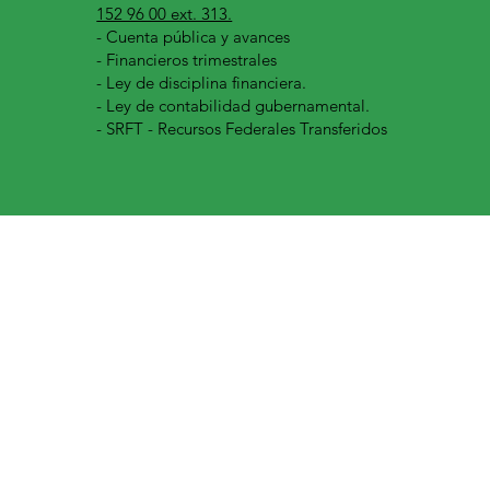
152 96 00 ext. 313.
-
Cuenta pública y avances
- Financieros trimestrales
- Ley de disciplina financiera.
- Ley de contabilidad gubernamental.
- SRFT - Recursos Federales Transferidos