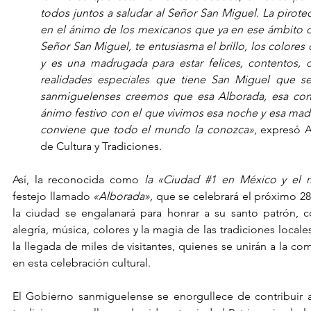
todos juntos a saludar al Señor San Miguel. La pirotec
en el ánimo de los mexicanos que ya en ese ámbito de
Señor San Miguel, te entusiasma el brillo, los colores d
y es una madrugada para estar felices, contentos, c
realidades especiales que tiene San Miguel que se
sanmiguelenses creemos que esa Alborada, esa conviv
ánimo festivo con el que vivimos esa noche y esa mad
conviene que todo el mundo la conozca»
, expresó A
de Cultura y Tradiciones.
Así, la reconocida como 
la «Ciudad 
#1
 en México y el 
festejo llamado 
«Alborada»,
 que se celebrará el próximo 2
la ciudad se engalanará para honrar a su santo patrón, c
alegría, música, colores y la magia de las tradiciones locales
la llegada de miles de visitantes, quienes se unirán a la c
en esta celebración cultural.
El Gobierno sanmiguelense se enorgullece de contribuir al