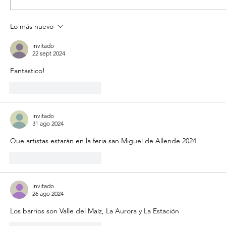
Lo más nuevo
CONTINÚA GOBIERNO MUNICIPAL
GENERANDO ENTORNO SALUDABLE
Invitado
22 sept 2024
PARA LOS SANMIGUELENSES
Fantastico!
Me gusta
Reaccionar
Invitado
31 ago 2024
Que artistas estarán en la feria san Miguel de Allende 2024
Me gusta
Reaccionar
Invitado
26 ago 2024
Los barrios son Valle del Maíz, La Aurora y La Estación 