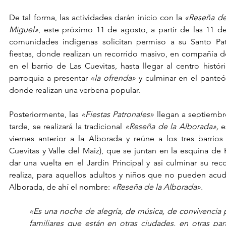
De tal forma, las actividades darán inicio con la 
«Reseña de 
Miguel»
, este próximo 11 de agosto, a partir de las 11 d
comunidades indígenas solicitan permiso a su Santo Patr
fiestas, donde realizan un recorrido masivo, en compañía 
en el barrio de Las Cuevitas, hasta llegar al centro histór
parroquia a presentar 
«la ofrenda»
 y culminar en el pante
donde realizan una verbena popular.
Posteriormente, las 
«Fiestas Patronales»
 llegan a septiembre;
tarde, se realizará la tradicional 
«Reseña de la Alborada»,
 e
viernes anterior a la Alborada y reúne a los tres barrios t
Cuevitas y Valle del Maíz), que se juntan en la esquina de 
dar una vuelta en el Jardín Principal y así culminar su reco
realiza, para aquellos adultos y niños que no pueden acud
Alborada, de ahí el nombre: 
«Reseña de la Alborada».
«Es una noche de alegría, de música, de convivencia 
familiares que están en otras ciudades, en otras pa