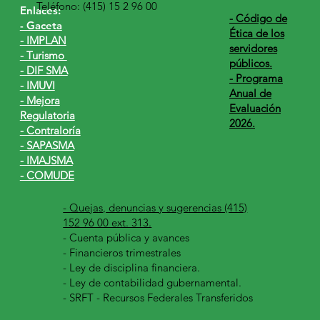
Teléfono: (415) 15 2 96 00
Enlaces:
​- Código de
- Gaceta
Ética de los
- IMPLAN
servidores
- Turismo
públicos.
- DIF SMA
- Programa
- IMUVI
Anual de
- Mejora
Evaluación
Regulatoria
2026.
- Contraloría
- SAPASMA
- IMAJSMA
- COMUDE
- Quejas, denuncias y sugerencias (415)
152 96 00 ext. 313.
-
Cuenta pública y avances
- Financieros trimestrales
- Ley de disciplina financiera.
- Ley de contabilidad gubernamental.
- SRFT - Recursos Federales Transferidos