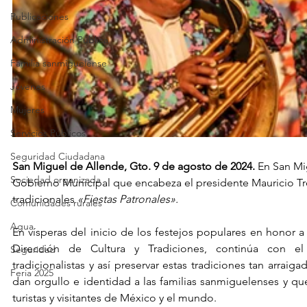
Publicaciones
Administración Pública
Familia sanmiguelense
Jóvenes
Mujeres
Servicios Públicos
Seguridad Ciudadana
San Miguel de Allende, Gto. 9 de agosto de 2024.
 En San Mi
Sociedad organizada
Gobierno Municipal que encabeza el presidente Mauricio Trej
tradicionales 
«Fiestas Patronales».
Comunidades rurales
Agua
En vísperas del inicio de los festejos populares en honor a
Dirección de Cultura y Tradiciones, continúa con e
Seguridad
tradicionalistas y así preservar estas tradiciones tan arraiga
Feria 2025
dan orgullo e identidad a las familias sanmiguelenses y qu
turistas y visitantes de México y el mundo.