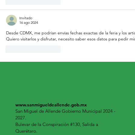
Me gusta
Reaccionar
Invitado
16 ago 2024
Desde CDMX, me podrían envías fechas exactas de la feria y los art
Quiero visitarlos y disfrutar, necesito saber esos datos para pedir m
Me gusta
Reaccionar
www.sanmigueldeallende.gob.mx
San Miguel de Allende Gobierno Municipal 2024 -
2027.
Bulevar de la Conspiración #130, Salida a
Querétaro.