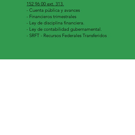
152 96 00 ext. 313.
-
Cuenta pública y avances
- Financieros trimestrales
- Ley de disciplina financiera.
- Ley de contabilidad gubernamental.
- SRFT - Recursos Federales Transferidos