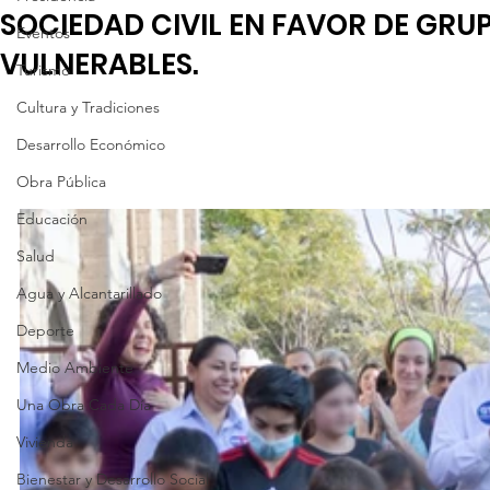
SOCIEDAD CIVIL EN FAVOR DE GRU
Eventos
VULNERABLES.
Turismo
Cultura y Tradiciones
Desarrollo Económico
Obra Pública
Educación
Salud
Agua y Alcantarillado
Deporte
Medio Ambiente
Una Obra Cada Día
Vivienda
Bienestar y Desarrollo Social