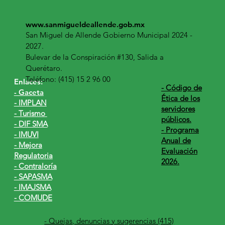
www.sanmigueldeallende.gob.mx
San Miguel de Allende Gobierno Municipal 2024 -
2027.
Bulevar de la Conspiración #130, Salida a
Querétaro.
Teléfono: (415) 15 2 96 00
Enlaces:
​- Código de
- Gaceta
Ética de los
- IMPLAN
servidores
- Turismo
públicos.
- DIF SMA
- Programa
- IMUVI
Anual de
- Mejora
Evaluación
Regulatoria
2026.
- Contraloría
- SAPASMA
- IMAJSMA
- COMUDE
- Quejas, denuncias y sugerencias (415)