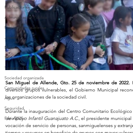
Publicaciones
Administración Pública
Familia sanmiguelense
Jóvenes
Mujeres
Servicios Públicos
Seguridad Ciudadana
Sociedad organizada
San Miguel de Allende, Gto. 25 de noviembre de 2022.
 
Comunidades rurales
diversos grupos vulnerables, el Gobierno Municipal reco
las organizaciones de la sociedad civil.
Agua
Seguridad
Durante la inauguración del Centro Comunitario Ecológico 
Feria 2025
de Apoyo Infantil Guanajuato A.C.
, el presidente municipal 
vocación de servicio de personas, sanmiguelenses y extranje
tiempo y recursos en beneficio de grupos con mayor vulnera