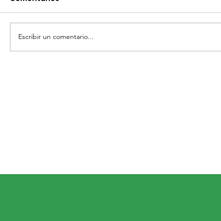
Escribir un comentario...
GOBIERNO SANMIGUELENSE RATIFICA
SU COMPROMISO CON EL CUIDADO
DEL MEDIO AMBIENTE.