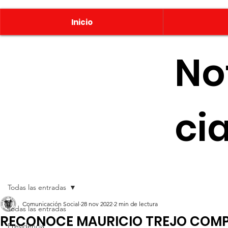
Inicio
No
ci
Todas las entradas
Comunicación Social
28 nov 2022
2 min de lectura
Todas las entradas
RECONOCE MAURICIO TREJO COM
Presidencia