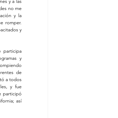
s y a las 
edes no me 
ción y la 
e romper. 
acitados y 
participa 
gramas y 
Rompiendo 
rentes de 
tó a todos 
es, y fue 
participó 
rnia; así 