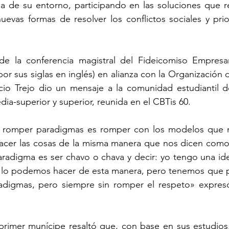
cia de su entorno, participando en las soluciones que r
evas formas de resolver los conflictos sociales y prior
de la conferencia magistral del Fideicomiso Empresari
r sus siglas en inglés) en alianza con la Organización 
io Trejo dio un mensaje a la comunidad estudiantil de 
ia-superior y superior, reunida en el CBTis 60.
e romper paradigmas es romper con los modelos que n
acer las cosas de la misma manera que nos dicen como
radigma es ser chavo o chava y decir: yo tengo una idea
lo podemos hacer de esta manera, pero tenemos que par
digmas, pero siempre sin romper el respeto» expresó
rimer munícipe resaltó que, con base en sus estudios, 