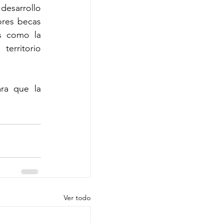
esarrollo 
res becas 
s como la 
erritorio 
ra que la 
Ver todo