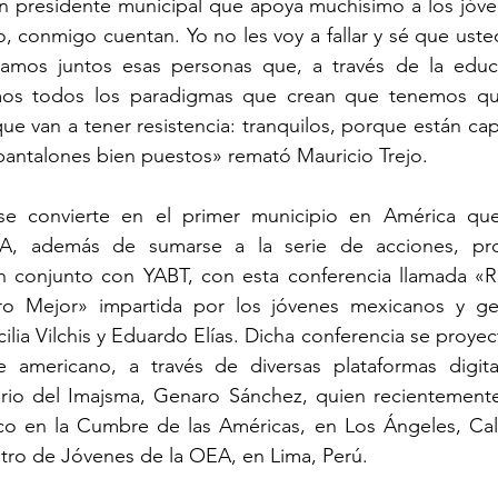
n presidente municipal que apoya muchísimo a los jóvene
o, conmigo cuentan. Yo no les voy a fallar y sé que ust
seamos juntos esas personas que, a través de la educa
amos todos los paradigmas que crean que tenemos qu
e van a tener resistencia: tranquilos, porque están cap
s pantalones bien puestos» remató Mauricio Trejo.
e convierte en el primer municipio en América que 
A, además de sumarse a la serie de acciones, pro
en conjunto con YABT, con esta conferencia llamada «
o Mejor» impartida por los jóvenes mexicanos y ge
ia Vilchis y Eduardo Elías. Dicha conferencia se proyec
e americano, a través de diversas plataformas digital
ario del Imajsma, Genaro Sánchez, quien recientemente 
en la Cumbre de las Américas, en Los Ángeles, Califo
tro de Jóvenes de la OEA, en Lima, Perú.