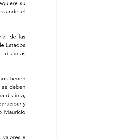
equiere su 
izando el 
al de las 
de Estados 
distintas 
os tienen 
 se deben 
 distinta, 
ticipar y 
 Mauricio 
valores e 