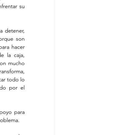
rentar su 
 detener, 
orque son 
ara hacer 
 la caja, 
con mucho 
ansforma, 
ar todo lo 
do por el 
poyo para 
problema.