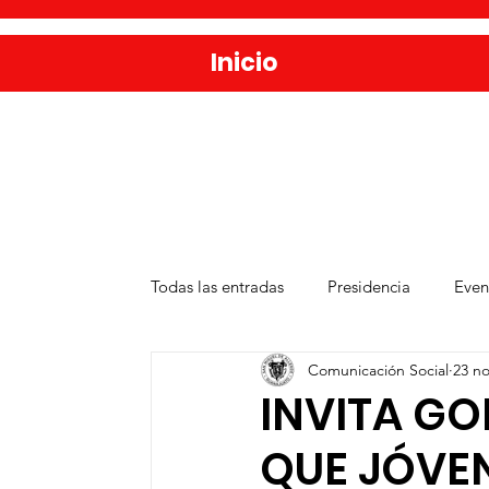
Inicio
Todas las entradas
Presidencia
Even
Comunicación Social
23 no
Salud
Agua y Alcantarillado
D
INVITA GO
QUE JÓVE
Publicaciones
Administración Públ