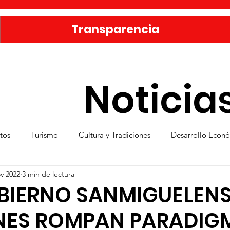
Transparencia
Noticia
tos
Turismo
Cultura y Tradiciones
Desarrollo Econ
v 2022
3 min de lectura
eporte
Medio Ambiente
Una Obra Cada Día
Vivie
BIERNO SANMIGUELENS
NES ROMPAN PARADIG
ica
Familia sanmiguelense
Jóvenes
Mujeres
Se