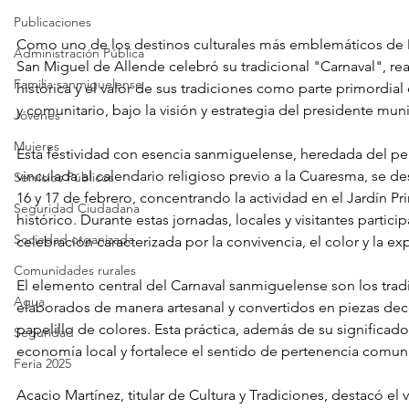
Publicaciones
Como uno de los destinos culturales más emblemáticos de 
Administración Pública
San Miguel de Allende celebró su tradicional "Carnaval", re
Familia sanmiguelense
histórica y el valor de sus tradiciones como parte primordial d
y comunitario, bajo la visión y estrategia del presidente muni
Jóvenes
Mujeres
Esta festividad con esencia sanmiguelense, heredada del peri
vinculada al calendario religioso previo a la Cuaresma, se desa
Servicios Públicos
16 y 17 de febrero, concentrando la actividad en el Jardín Pri
Seguridad Ciudadana
histórico. Durante estas jornadas, locales y visitantes partici
Sociedad organizada
celebración caracterizada por la convivencia, el color y la ex
Comunidades rurales
El elemento central del Carnaval sanmiguelense son los trad
Agua
elaborados de manera artesanal y convertidos en piezas deco
papelillo de colores. Esta práctica, además de su significado 
Seguridad
economía local y fortalece el sentido de pertenencia comuni
Feria 2025
Acacio Martínez, titular de Cultura y Tradiciones, destacó el 