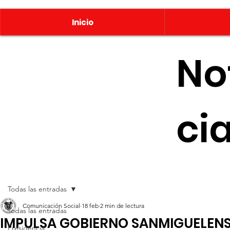
Inicio
No
ci
Todas las entradas
Comunicación Social
18 feb
2 min de lectura
Todas las entradas
IMPULSA GOBIERNO SANMIGUELEN
Presidencia