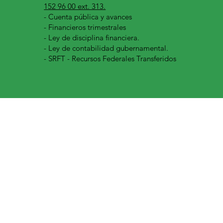
152 96 00 ext. 313.
-
Cuenta pública y avances
- Financieros trimestrales
- Ley de disciplina financiera.
- Ley de contabilidad gubernamental.
- SRFT - Recursos Federales Transferidos