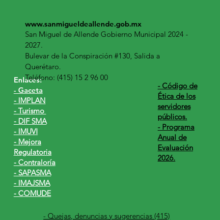
www.sanmigueldeallende.gob.mx
San Miguel de Allende Gobierno Municipal 2024 -
2027.
Bulevar de la Conspiración #130, Salida a
Querétaro.
Teléfono: (415) 15 2 96 00
Enlaces:
​- Código de
- Gaceta
Ética de los
- IMPLAN
servidores
- Turismo
públicos.
- DIF SMA
- Programa
- IMUVI
Anual de
- Mejora
Evaluación
Regulatoria
2026.
- Contraloría
- SAPASMA
- IMAJSMA
- COMUDE
- Quejas, denuncias y sugerencias (415)