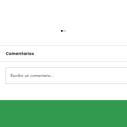
Comentarios
Escribir un comentario...
RECIBE CAMPO SANMIGUELENSE
IMPULSO PARA PRODUCIR MÁS Y
GASTAR MENOS