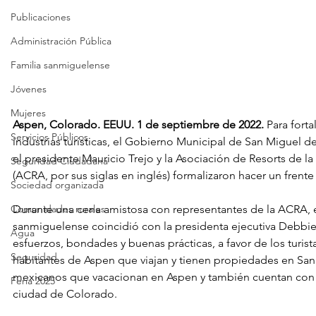
Publicaciones
Administración Pública
Familia sanmiguelense
Jóvenes
Mujeres
Aspen, Colorado. EEUU. 1 de septiembre de 2022.
 Para forta
Servicios Públicos
industrias turísticas, el Gobierno Municipal de San Miguel 
el presidente Mauricio Trejo y la Asociación de Resorts de l
Seguridad Ciudadana
(ACRA, por sus siglas en inglés) formalizaron hacer un frent
Sociedad organizada
Durante una cena amistosa con representantes de la ACRA, e
Comunidades rurales
sanmiguelense coincidió con la presidenta ejecutiva Debbie 
Agua
esfuerzos, bondades y buenas prácticas, a favor de los turist
Seguridad
habitantes de Aspen que viajan y tienen propiedades en San
mexicanos que vacacionan en Aspen y también cuentan con 
Feria 2025
ciudad de Colorado.