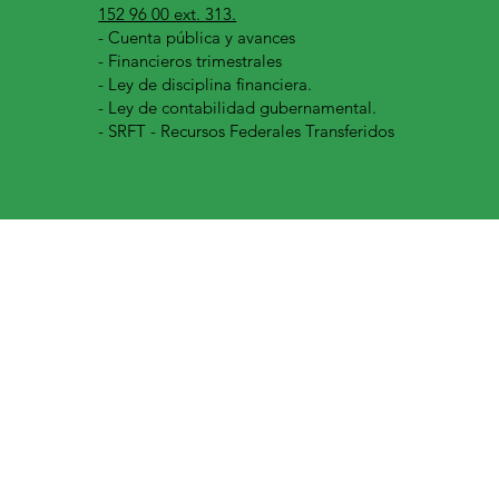
152 96 00 ext. 313.
-
Cuenta pública y avances
- Financieros trimestrales
- Ley de disciplina financiera.
- Ley de contabilidad gubernamental.
- SRFT - Recursos Federales Transferidos