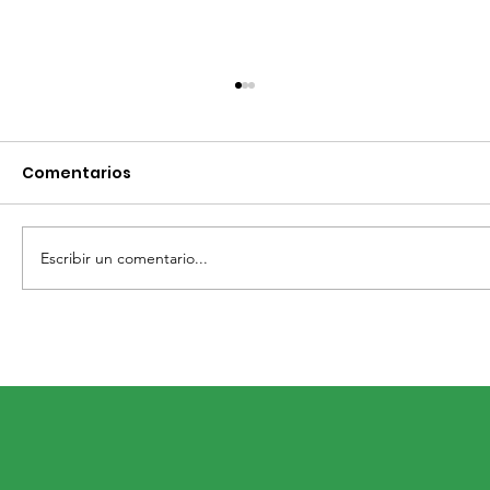
Comentarios
Escribir un comentario...
60 0bras en 60 días beneficiaron a
más de 40 mil sanmiguelenses.