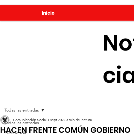
Inicio
No
ci
Todas las entradas
Comunicación Social
1 sept 2022
3 min de lectura
Todas las entradas
HACEN FRENTE COMÚN GOBIERNO
Presidencia