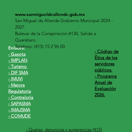
www.sanmigueldeallende.gob.mx
San Miguel de Allende Gobierno Municipal 2024 -
2027.
Bulevar de la Conspiración #130, Salida a
Querétaro.
Teléfono: (415) 15 2 96 00
Enlaces:
​- Código de
- Gaceta
Ética de los
- IMPLAN
servidores
- Turismo
públicos.
- DIF SMA
- Programa
- IMUVI
Anual de
- Mejora
Evaluación
Regulatoria
2026.
- Contraloría
- SAPASMA
- IMAJSMA
- COMUDE
- Quejas, denuncias y sugerencias (415)