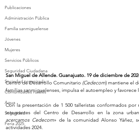
Publicaciones
Administración Pública
Familia sanmiguelense
Jóvenes
Mujeres
Servicios Públicos
Seguridad Ciudadana
San Miguel de Allende. Guanajuato. 19 de diciembre de 2024
Sociedad organizada
Centro de Desarrollo Comunitario 
(Cedecom
) mantiene el de
familias sanmiguelenses, impulsa el autoempleo y favorece l
Comunidades rurales
Agua
Con la presentación de 1 500 talleristas conformados por n
integrantes del Centro de Desarrollo en la zona urb
Seguridad
acercamos Cedecom
» de la comunidad Alonso Yáñez, se 
Feria 2025
actividades 2024.