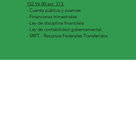
152 96 00 ext. 313.
-
Cuenta pública y avances
- Financieros trimestrales
- Ley de disciplina financiera.
- Ley de contabilidad gubernamental.
- SRFT - Recursos Federales Transferidos