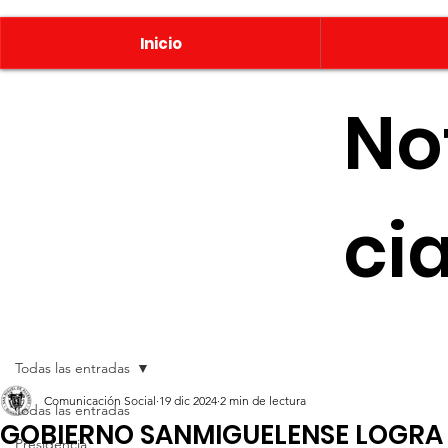
Inicio
No
ci
Todas las entradas
Comunicación Social
19 dic 2024
2 min de lectura
Todas las entradas
GOBIERNO SANMIGUELENSE LOGRA 
Presidencia