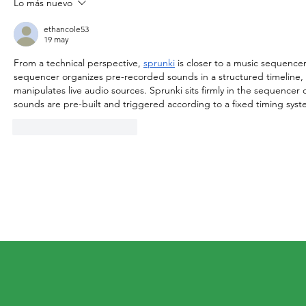
Lo más nuevo
GOBIERNO SANMIGUELENSE MANTIENE
CON ÉXITO EL IMPULSO AL DEPORTE
ethancole53
19 may
From a technical perspective, 
sprunki
 is closer to a music sequencer
sequencer organizes pre-recorded sounds in a structured timeline, 
manipulates live audio sources. Sprunki sits firmly in the sequencer 
sounds are pre-built and triggered according to a fixed timing syst
Me gusta
Reaccionar