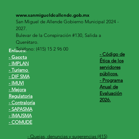
www.sanmigueldeallende.gob.mx
San Miguel de Allende Gobierno Municipal 2024 -
2027.
Bulevar de la Conspiración #130, Salida a
Querétaro.
Teléfono: (415) 15 2 96 00
Enlaces:
​- Código de
- Gaceta
Ética de los
- IMPLAN
servidores
- Turismo
públicos.
- DIF SMA
- Programa
- IMUVI
Anual de
- Mejora
Evaluación
Regulatoria
2026.
- Contraloría
- SAPASMA
- IMAJSMA
- COMUDE
- Quejas, denuncias y sugerencias (415)