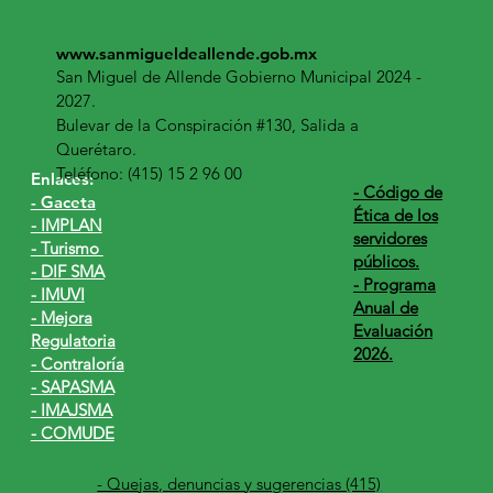
www.sanmigueldeallende.gob.mx
San Miguel de Allende Gobierno Municipal 2024 -
2027.
Bulevar de la Conspiración #130, Salida a
Querétaro.
Teléfono: (415) 15 2 96 00
Enlaces:
​- Código de
- Gaceta
Ética de los
- IMPLAN
servidores
- Turismo
públicos.
- DIF SMA
- Programa
- IMUVI
Anual de
- Mejora
Evaluación
Regulatoria
2026.
- Contraloría
- SAPASMA
- IMAJSMA
- COMUDE
- Quejas, denuncias y sugerencias (415)