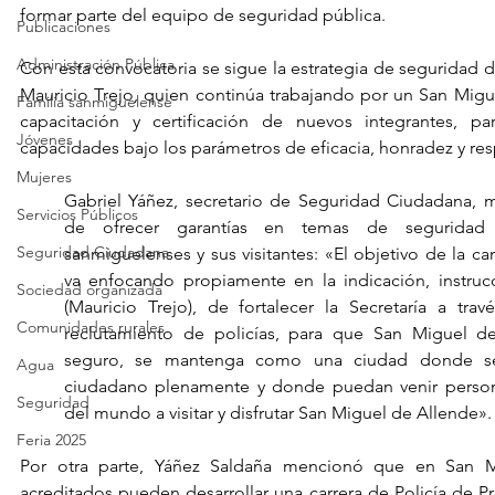
formar parte del equipo de seguridad pública.
Publicaciones
Administración Pública
Con esta convocatoria se sigue la estrategia de seguridad d
Mauricio Trejo, quien continúa trabajando por un San Miguel
Familia sanmiguelense
capacitación y certificación de nuevos integrantes, pa
Jóvenes
capacidades bajo los parámetros de eficacia, honradez y res
Mujeres
Gabriel Yáñez, secretario de Seguridad Ciudadana, m
Servicios Públicos
de ofrecer garantías en temas de seguridad 
Seguridad Ciudadana
sanmiguelenses y sus visitantes: «El objetivo de la c
va enfocando propiamente en la indicación, instrucc
Sociedad organizada
(Mauricio Trejo), de fortalecer la Secretaría a tra
Comunidades rurales
reclutamiento de policías, para que San Miguel d
seguro, se mantenga como una ciudad donde se 
Agua
ciudadano plenamente y donde puedan venir persona
Seguridad
del mundo a visitar y disfrutar San Miguel de Allende».
Feria 2025
Por otra parte, Yáñez Saldaña mencionó que en San Mig
acreditados pueden desarrollar una carrera de Policía de Pr