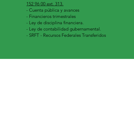
152 96 00 ext. 313.
-
Cuenta pública y avances
- Financieros trimestrales
- Ley de disciplina financiera.
- Ley de contabilidad gubernamental.
- SRFT - Recursos Federales Transferidos