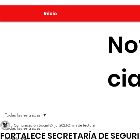
Inicio
No
ci
Todas las entradas
Comunicación Social
27 jul 2023
2 min de lectura
Todas las entradas
FORTALECE SECRETARÍA DE SEGUR
Presidencia