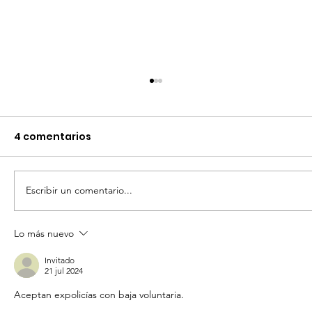
4 comentarios
Escribir un comentario...
Lo más nuevo
REACTIVA ADMINISTRACIÓN
MUNICIPAL EL TEATRO ÁNGELA
Invitado
21 jul 2024
PERALTA CON CONCIERTOS DE TALLA
Aceptan expolicías con baja voluntaria.
MUNDIAL