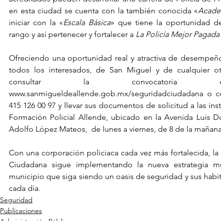
en esta ciudad se cuenta con la también conocida «
Acade
iniciar con la «
Escala Básica
» que tiene la oportunidad de
rango y así pertenecer y fortalecer a 
La Policía Mejor Pagada
Ofreciendo una oportunidad real y atractiva de desempeño l
todos los interesados, de San Miguel y de cualquier otr
www.sanmigueldeallende.gob.mx/seguridadciudadana
 o c
415 126 00 97 y llevar sus documentos de solicitud a las ins
Formación Policial Allende, ubicado en la Avenida Luis Do
Adolfo López Mateos,  de lunes a viernes, de 8 de la mañana 
Con una corporación policiaca cada vez más fortalecida, la 
Ciudadana sigue implementando la nueva estrategia mun
municipio que siga siendo un oasis de seguridad y sus habit
cada día.
Seguridad
Publicaciones