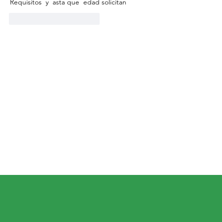
Requisitos  y  asta que  edad solicitan 
Me gusta
Reaccionar