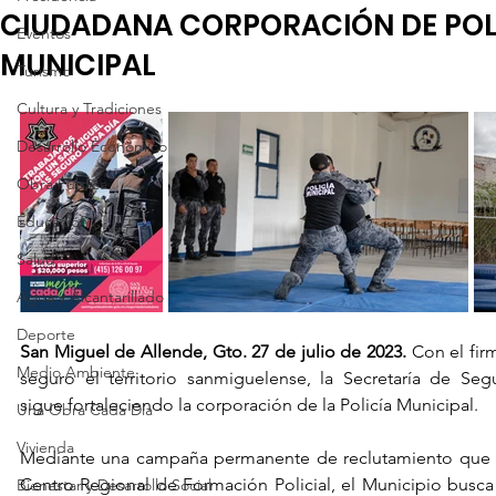
CIUDADANA CORPORACIÓN DE POL
Eventos
MUNICIPAL
Turismo
Cultura y Tradiciones
Desarrollo Económico
Obra Pública
Educación
Salud
Agua y Alcantarillado
Deporte
San Miguel de Allende, Gto. 27 de julio de 2023.
 Con el fir
Medio Ambiente
seguro el territorio sanmiguelense, la Secretaría de Seg
sigue fortaleciendo la corporación de la Policía Municipal.
Una Obra Cada Día
Vivienda
Mediante una campaña permanente de reclutamiento que 
Centro Regional de Formación Policial, el Municipio busca
Bienestar y Desarrollo Social