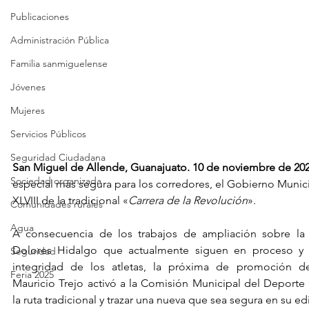
Publicaciones
Administración Pública
Familia sanmiguelense
Jóvenes
Mujeres
Servicios Públicos
Seguridad Ciudadana
San Miguel de Allende, Guanajuato. 10 de noviembre de 202
Sociedad organizada
especial más segura para los corredores, el Gobierno Munici
XLVIII de la tradicional «
Carrera de la Revolución
».
Comunidades rurales
Agua
A consecuencia de los trabajos de ampliación sobre la 
Dolores Hidalgo que actualmente siguen en proceso y p
Seguridad
integridad de los atletas, la próxima de promoción dep
Feria 2025
Mauricio Trejo activó a la Comisión Municipal del Deporte
la ruta tradicional y trazar una nueva que sea segura en su ed