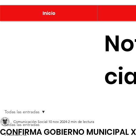
Inicio
No
ci
Todas las entradas
Comunicación Social
10 nov 2024
2 min de lectura
Todas las entradas
CONFIRMA GOBIERNO MUNICIPAL XL
Presidencia