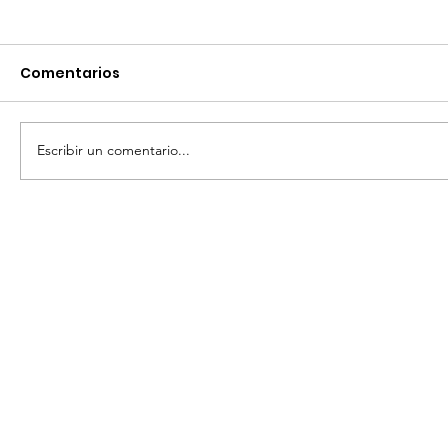
Comentarios
Escribir un comentario...
CON LA TRADICIÓN EN LA PIEL
CELEBRAN EN SAN MIGUEL EL
TRADICIONAL “DESFILE DE CATRINAS”