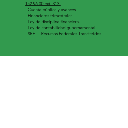
152 96 00 ext. 313.
-
Cuenta pública y avances
- Financieros trimestrales
- Ley de disciplina financiera.
- Ley de contabilidad gubernamental.
- SRFT - Recursos Federales Transferidos