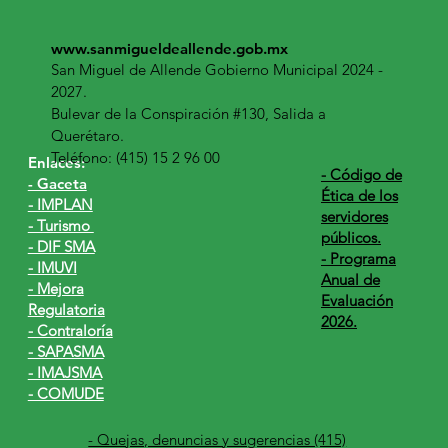
www.sanmigueldeallende.gob.mx
San Miguel de Allende Gobierno Municipal 2024 -
2027.
Bulevar de la Conspiración #130, Salida a
Querétaro.
Teléfono: (415) 15 2 96 00
Enlaces:
​- Código de
- Gaceta
Ética de los
- IMPLAN
servidores
- Turismo
públicos.
- DIF SMA
- Programa
- IMUVI
Anual de
- Mejora
Evaluación
Regulatoria
2026.
- Contraloría
- SAPASMA
- IMAJSMA
- COMUDE
- Quejas, denuncias y sugerencias (415)