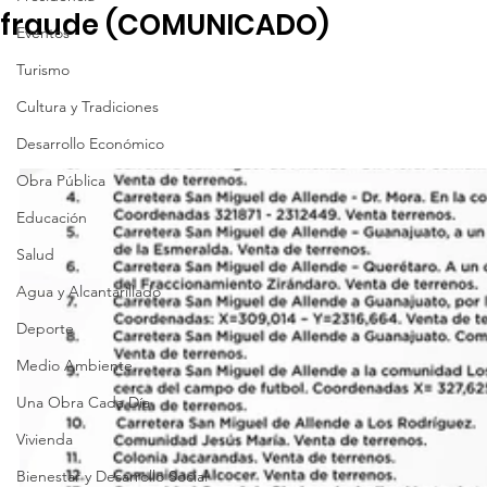
fraude (COMUNICADO)
Eventos
Turismo
Cultura y Tradiciones
Desarrollo Económico
Obra Pública
Educación
Salud
Agua y Alcantarillado
Deporte
Medio Ambiente
Una Obra Cada Día
Vivienda
Bienestar y Desarrollo Social