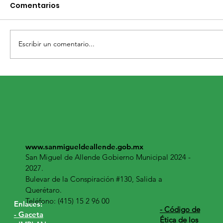
Comentarios
Escribir un comentario...
APRUEBAN PRESUPUESTO 2023 PARA
BENEFICIO INTEGRAL DE TODO SAN
MIGUEL DE ALLENDE
www.sanmigueldeallende.gob.mx
San Miguel de Allende Gobierno Municipal 2024 -
2027.
Bulevar de la Conspiración #130, Salida a
Querétaro.
Teléfono: (415) 15 2 96 00
Enlaces:
​- Código de
- Gaceta
Ética de los