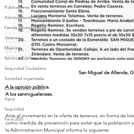
Publicaciones
Administración Pública
Familia sanmiguelense
Jóvenes
Mujeres
Servicios Públicos
Seguridad Ciudadana
San Miguel de Allende, Gt
Sociedad organizada
A la opinión pública.
Comunidades rurales
A los sanmiguelenses.
Agua
Seguridad
Ante el incremento en la oferta de terrenos, en forma de lotes
Feria 2025
como medida de prevención para evitar que la población se
la Administración Municipal informa lo siguiente: