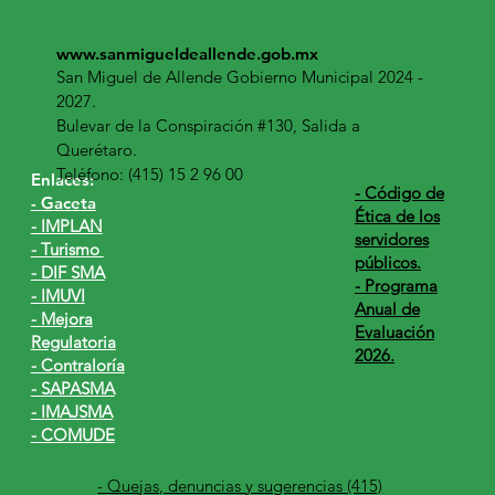
www.sanmigueldeallende.gob.mx
San Miguel de Allende Gobierno Municipal 2024 -
2027.
Bulevar de la Conspiración #130, Salida a
Querétaro.
Teléfono: (415) 15 2 96 00
Enlaces:
​- Código de
- Gaceta
Ética de los
- IMPLAN
servidores
- Turismo
públicos.
- DIF SMA
- Programa
- IMUVI
Anual de
- Mejora
Evaluación
Regulatoria
2026.
- Contraloría
- SAPASMA
- IMAJSMA
- COMUDE
- Quejas, denuncias y sugerencias (415)