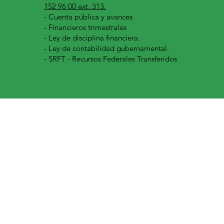
152 96 00 ext. 313.
-
Cuenta pública y avances
- Financieros trimestrales
- Ley de disciplina financiera.
- Ley de contabilidad gubernamental.
- SRFT - Recursos Federales Transferidos