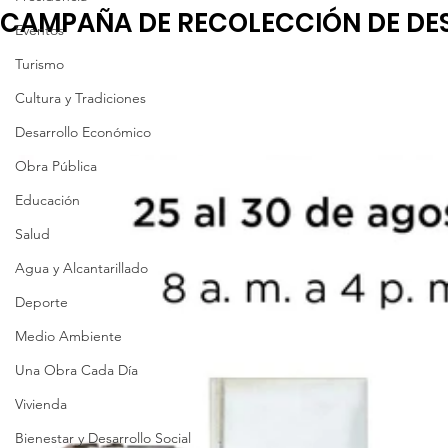
CAMPAÑA DE RECOLECCIÓN DE DE
Eventos
Turismo
Cultura y Tradiciones
Desarrollo Económico
Obra Pública
Educación
Salud
Agua y Alcantarillado
Deporte
Medio Ambiente
Una Obra Cada Día
Vivienda
Bienestar y Desarrollo Social