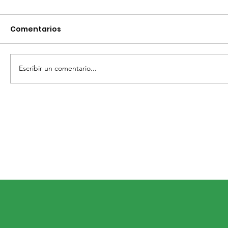
Comentarios
Escribir un comentario...
SAN MIGUEL DE ALLENDE SE PINTA DE
COLORES PATRIOS