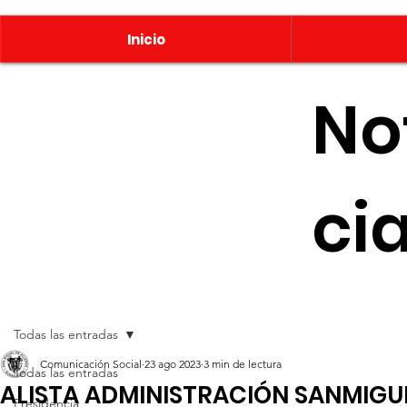
Inicio
No
ci
Todas las entradas
Comunicación Social
23 ago 2023
3 min de lectura
Todas las entradas
ALISTA ADMINISTRACIÓN SANMIGU
Presidencia