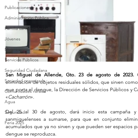
Publicaciones
Administración Pública
Familia sanmiguelense
Jóvenes
Mujeres
Servicios Públicos
Seguridad Ciudadana
San Miguel de Allende, Gto. 23 de agosto de 2023.
 
Sociedad organizada
eliminación de objetos residuales sólidos, que sirven como
que porta el dengue, la Dirección de Servicios Públicos y C
Comunidades rurales
«
Cacharrón
».
Agua
Del 25 al 30 de agosto, dará inicio esta campaña y s
Seguridad
sanmiguelenses a sumarse, para que en conjunto elimina
Feria 2025
acumulados que ya no sirven y que pueden ser espacios pa
dengue se reproduzca.