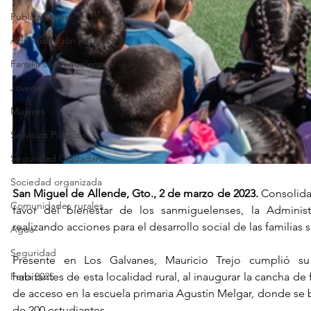
Publicaciones
Administración Pública
Familia sanmiguelense
Jóvenes
Mujeres
Servicios Públicos
Seguridad Ciudadana
Sociedad organizada
San Miguel de Allende, Gto., 2 de marzo de 2023.
 Consolidan
Comunidades rurales
favor del bienestar de los sanmiguelenses, la Administ
realizando acciones para el desarrollo social de las familias
Agua
Seguridad
Presente en Los Galvanes, Mauricio Trejo cumplió s
Feria 2025
habitantes de esta localidad rural, al inaugurar la cancha de f
de acceso en la escuela primaria Agustín Melgar, donde se 
de 200 estudiantes.