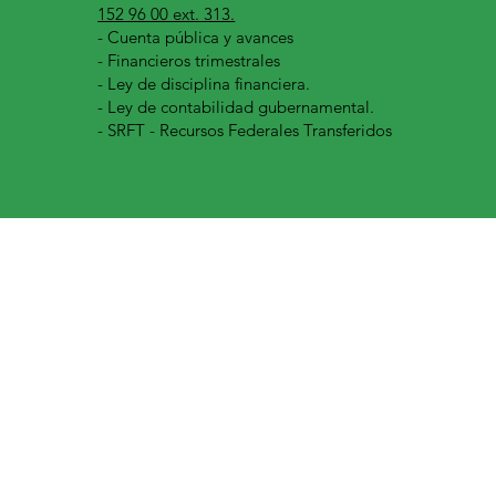
152 96 00 ext. 313.
-
Cuenta pública y avances
- Financieros trimestrales
- Ley de disciplina financiera.
- Ley de contabilidad gubernamental.
- SRFT - Recursos Federales Transferidos