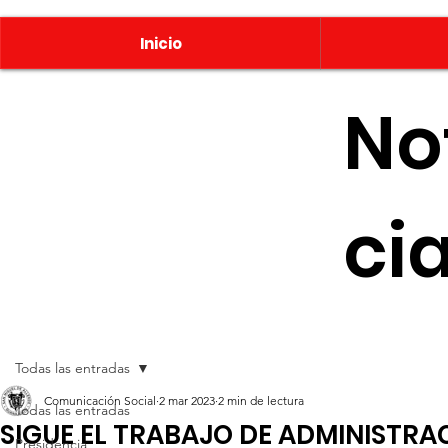
Inicio
No
ci
Todas las entradas
Comunicación Social
2 mar 2023
2 min de lectura
Todas las entradas
SIGUE EL TRABAJO DE ADMINISTRA
Presidencia