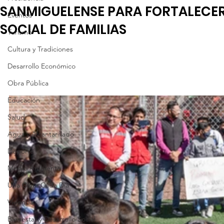
SANMIGUELENSE PARA FORTALECE
Eventos
SOCIAL DE FAMILIAS
Turismo
Cultura y Tradiciones
Desarrollo Económico
Obra Pública
Educación
Salud
Agua y Alcantarillado
Deporte
Medio Ambiente
Una Obra Cada Día
Vivienda
Bienestar y Desarrollo Social