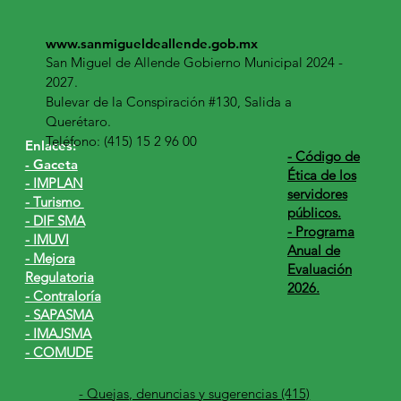
www.sanmigueldeallende.gob.mx
San Miguel de Allende Gobierno Municipal 2024 -
2027.
Bulevar de la Conspiración #130, Salida a
Querétaro.
Teléfono: (415) 15 2 96 00
Enlaces:
​- Código de
- Gaceta
Ética de los
- IMPLAN
servidores
- Turismo
públicos.
- DIF SMA
- Programa
- IMUVI
Anual de
- Mejora
Evaluación
Regulatoria
2026.
- Contraloría
- SAPASMA
- IMAJSMA
- COMUDE
- Quejas, denuncias y sugerencias (415)