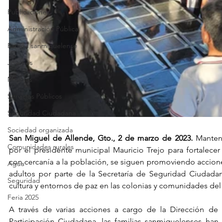
Publicaciones
Administración Pública
Familia sanmiguelense
Jóvenes
Mujeres
Servicios Públicos
Seguridad Ciudadana
Sociedad organizada
San Miguel de Allende, Gto., 2 de marzo de 2023. 
Manteni
Comunidades rurales
por el presidente municipal Mauricio Trejo para fortalecer 
con cercanía a la población, se siguen promoviendo acciones
Agua
adultos por parte de la Secretaría de Seguridad Ciudadana
Seguridad
cultura y entornos de paz en las colonias y comunidades del
Feria 2025
A través de varias acciones a cargo de la Dirección de 
Participación Ciudadana, las familias sanmiguelenses han 