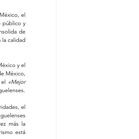
éxico, el 
 público y 
solida de 
la calidad 
éxico y el 
de México, 
 el 
«Mejor 
iguelenses.
idades, el 
guelenses 
ez más la 
ismo está 