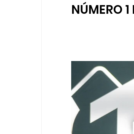
NÚMERO 1 
Sociedad organizada
Comunidades 