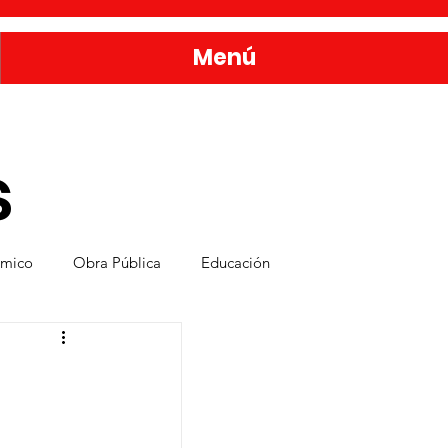
Menú
s
ómico
Obra Pública
Educación
nda
Bienestar y Desarrollo Social
rvicios Públicos
Seguridad Ciudadana