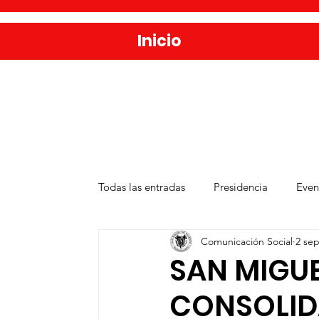
Inicio
Todas las entradas
Presidencia
Even
Comunicación Social
2 sep
Salud
Agua y Alcantarillado
D
SAN MIGUE
CONSOLID
Publicaciones
Administración Públ