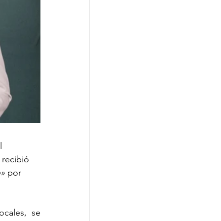
l 
recibió 
o»
 por 
cales, se 