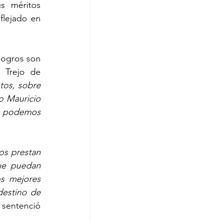
s méritos 
flejado en 
logros son 
 Trejo de 
os, sobre 
o Mauricio 
mo podemos 
s prestan 
ue puedan 
s mejores 
estino de 
 sentenció 