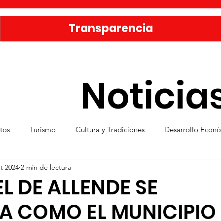
Transparencia
Noticia
tos
Turismo
Cultura y Tradiciones
Desarrollo Econ
t 2024
2 min de lectura
eporte
Medio Ambiente
Una Obra Cada Día
Vivie
L DE ALLENDE SE
A COMO EL MUNICIPIO
ica
Familia sanmiguelense
Jóvenes
Mujeres
Se