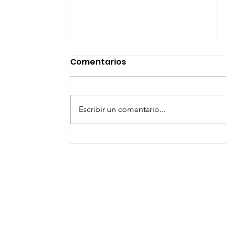
Comentarios
Escribir un comentario...
PRESENTA GOBIERNO
MUNICIPAL AGENDA
DEPORTIVA DE FIESTAS
PATRIAS Y PATRONALES
2024