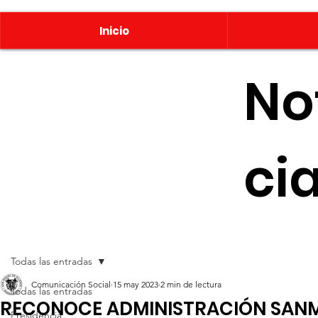
Inicio
No
ci
Todas las entradas
Comunicación Social
15 may 2023
2 min de lectura
Todas las entradas
RECONOCE ADMINISTRACIÓN SANM
Presidencia