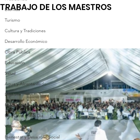
TRABAJO DE LOS MAESTROS
Eventos
Turismo
Cultura y Tradiciones
Desarrollo Económico
Obra Pública
Educación
Salud
Agua y Alcantarillado
Deporte
Medio Ambiente
Una Obra Cada Día
Vivienda
Bienestar y Desarrollo Social