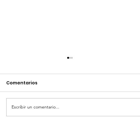
Comentarios
Escribir un comentario...
RESUELVE GOBIERNO SANMIGUELENSE
PROBLEMÁTICA DE CIUDADES UNESCO