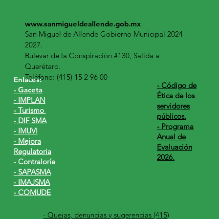
www.sanmigueldeallende.gob.mx
San Miguel de Allende Gobierno Municipal 2024 -
2027.
Bulevar de la Conspiración #130, Salida a
Querétaro.
Teléfono: (415) 15 2 96 00
Enlaces:
​- Código de
- Gaceta
Ética de los
- IMPLAN
servidores
- Turismo
públicos.
- DIF SMA
- Programa
- IMUVI
Anual de
- Mejora
Evaluación
Regulatoria
2026.
- Contraloría
- SAPASMA
- IMAJSMA
- COMUDE
- Quejas, denuncias y sugerencias (415)