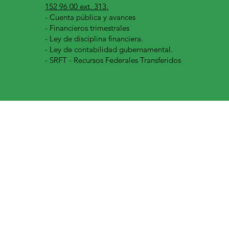
152 96 00 ext. 313.
-
Cuenta pública y avances
- Financieros trimestrales
- Ley de disciplina financiera.
- Ley de contabilidad gubernamental.
- SRFT - Recursos Federales Transferidos