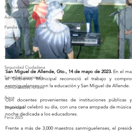
Publicaciones
Administración Pública
Familia sanmiguelense
Jóvenes
Mujeres
Servicios Públicos
Seguridad Ciudadana
San Miguel de Allende, Gto., 14 de mayo de 2023.
 En el ma
Sociedad organizada
el Gobierno Municipal reconoció el trabajo y compro
sanmiguelenses con la educación y San Miguel de Allende.
Comunidades rurales
Agua
Con docentes provenientes de instituciones públicas y 
municipal celebró su día, con una cena arropada de música e
Seguridad
noche dedicada a los educadores.
Feria 2025
Frente a más de 3,000 maestros sanmiguelenses, el preside