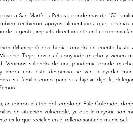
apoyo a San Martín la Petaca, donde más de 150 familias
mbién recibieron apoyos alimentarios que, además 
ón de la gente, impacta directamente en la economía fami
ción (Municipal) nos había tomado en cuenta hasta 
 Mauricio Trejo, nos está apoyando mucho y vienen m
d. Venimos saliendo de una pandemia donde mucha 
 y ahora con esta despensa se van a ayudar muc
 para su familia como para sus hijos» dijo la delega
Zamora.
da, acudieron al atrio del templo en Palo Colorado, don
milias en situación vulnerable, ya que la mayoría son ma
nto es lo que reciclan en el relleno sanitario municipal.