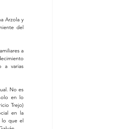
 Arzola y 
iente del 
miliares a 
ecimiento 
 a varias 
al. No es 
olo en lo 
cio Trejo) 
ial en la 
lo que el 
Galván.