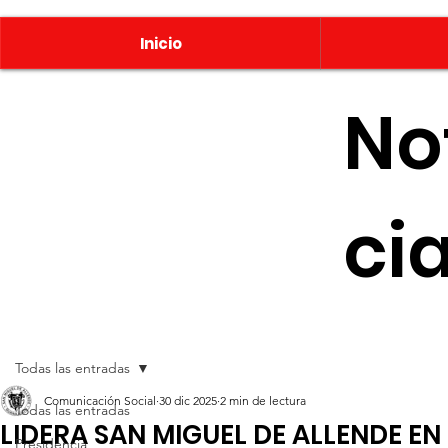
Inicio
No
ci
Todas las entradas
Comunicación Social
30 dic 2025
2 min de lectura
Todas las entradas
LIDERA SAN MIGUEL DE ALLENDE EN
Presidencia