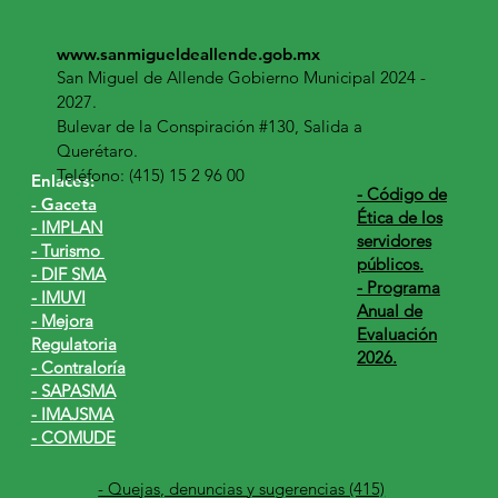
www.sanmigueldeallende.gob.mx
San Miguel de Allende Gobierno Municipal 2024 -
2027.
Bulevar de la Conspiración #130, Salida a
Querétaro.
Teléfono: (415) 15 2 96 00
Enlaces:
​- Código de
- Gaceta
Ética de los
- IMPLAN
servidores
- Turismo
públicos.
- DIF SMA
- Programa
- IMUVI
Anual de
- Mejora
Evaluación
Regulatoria
2026.
- Contraloría
- SAPASMA
- IMAJSMA
- COMUDE
- Quejas, denuncias y sugerencias (415)