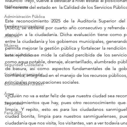
Mauricio Trejo, vuelve a destacar a nivel estatal al posicion
Publicaciones
del noreste del estado en  la Calidad de los Servicios Públi
Administración Pública
Este reconocimiento 2025 de la Auditoría Superior del
Familia sanmiguelense
(ASEG), se obtiene por cuarto año consecutivo y refrenda 
atención a la ciudadanía. Dicha evaluación tiene como p
Jóvenes
entre la ciudadanía y los gobiernos municipales, generando
Mujeres
permita mejorar la gestión pública y fortalecer la rendición
este ejercicio se mide la calidad percibida de los servicio
Servicios Públicos
como agua potable, drenaje, alcantarillado, alumbrado públi
Seguridad Ciudadana
de basura, así como aspectos fundamentales de la gober
Sociedad organizada
confianza, integridad en el manejo de los recursos públicos, 
principales preocupaciones sociales.
Comunidades rurales
Agua
«¿Quién no va a estar feliz de que nuestra ciudad sea recon
reconocimientos que hay, pues otro reconocimiento que 
Seguridad
limpia. Y repito, esto es para los ciudadanos sanmigue
Feria 2025
ciudad bonita, limpia para nuestros sanmiguelenses, pu
ciudadanía que nos visita, los visitantes, van a ver todavía 