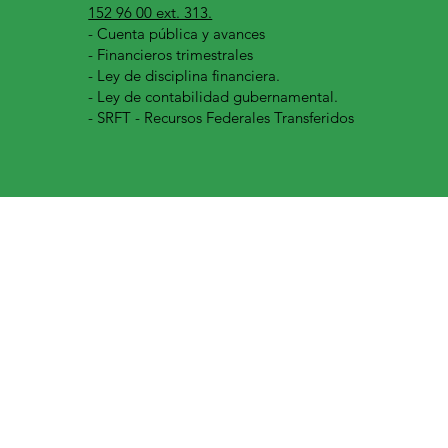
152 96 00 ext. 313.
-
Cuenta pública y avances
- Financieros trimestrales
- Ley de disciplina financiera.
- Ley de contabilidad gubernamental.
- SRFT - Recursos Federales Transferidos