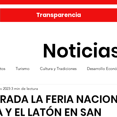
Transparencia
Noticia
tos
Turismo
Cultura y Tradiciones
Desarrollo Econ
v 2023
3 min de lectura
eporte
Medio Ambiente
Una Obra Cada Día
Vivie
RADA LA FERIA NACIO
A Y EL LATÓN EN SAN
ica
Familia sanmiguelense
Jóvenes
Mujeres
Se