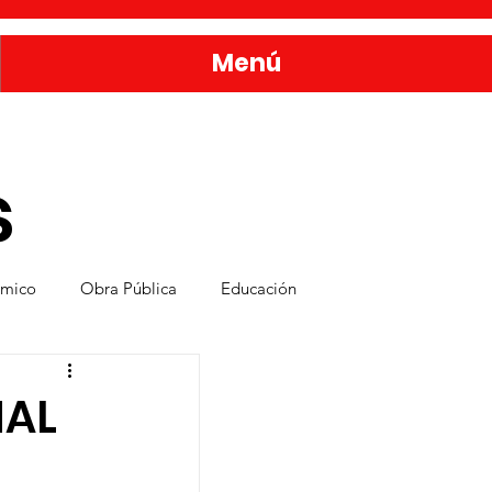
Menú
s
ómico
Obra Pública
Educación
nda
Bienestar y Desarrollo Social
NAL
rvicios Públicos
Seguridad Ciudadana