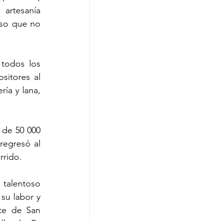
artesanía 
so que no 
todos los 
sitores al 
ía y lana, 
de 50 000 
egresó al 
rrido.
talentoso 
su labor y 
te de San 