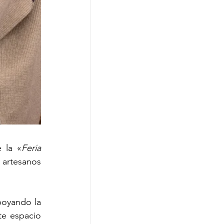
 la «
Feria 
artesanos 
oyando la 
e espacio 