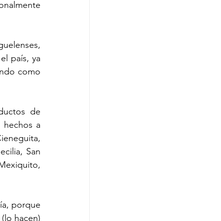
onalmente 
uelenses, 
l país, ya 
ando como 
ductos de 
 hechos a 
eneguita, 
ilia, San 
Mexiquito, 
a, porque 
(lo hacen) 