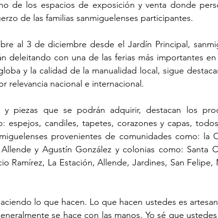
 uno de los espacios de exposición y venta donde pers
uerzo de las familias sanmiguelenses participantes.
re al 3 de diciembre desde el Jardín Principal, sanmig
stán deleitando con una de las ferias más importantes en e
loba y la calidad de la manualidad local, sigue destac
 relevancia nacional e internacional. 
 y piezas que se podrán adquirir, destacan los pro
: espejos, candiles, tapetes, corazones y capas, todos
nmiguelenses provenientes de comunidades como: la Ci
 Allende y Agustín González y colonias como: Santa Cec
cio Ramírez, La Estación, Allende, Jardines, San Felipe, 
haciendo lo que hacen. Lo que hacen ustedes es artesaní
 generalmente se hace con las manos. Yo sé que ustedes 