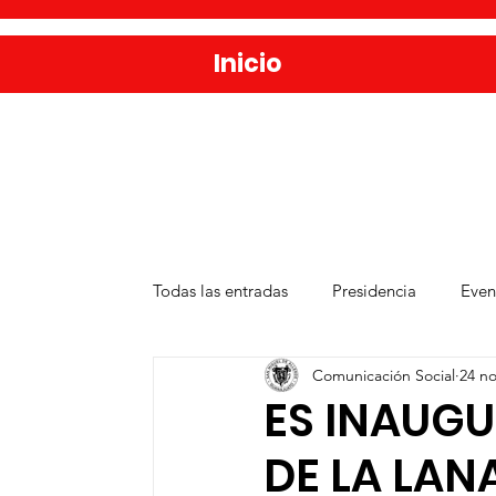
Inicio
Todas las entradas
Presidencia
Even
Comunicación Social
24 no
Salud
Agua y Alcantarillado
D
ES INAUGU
DE LA LAN
Publicaciones
Administración Públ