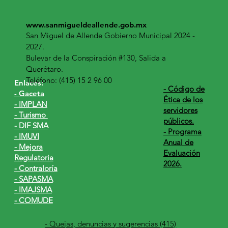
www.sanmigueldeallende.gob.mx
San Miguel de Allende Gobierno Municipal 2024 -
2027.
Bulevar de la Conspiración #130, Salida a
Querétaro.
Teléfono: (415) 15 2 96 00
Enlaces:
​- Código de
- Gaceta
Ética de los
- IMPLAN
servidores
- Turismo
públicos.
- DIF SMA
- Programa
- IMUVI
Anual de
- Mejora
Evaluación
Regulatoria
2026.
- Contraloría
- SAPASMA
- IMAJSMA
- COMUDE
- Quejas, denuncias y sugerencias (415)