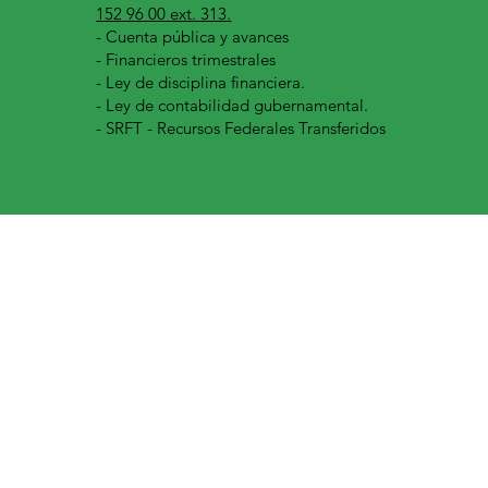
152 96 00 ext. 313.
-
Cuenta pública y avances
- Financieros trimestrales
- Ley de disciplina financiera.
- Ley de contabilidad gubernamental.
- SRFT - Recursos Federales Transferidos