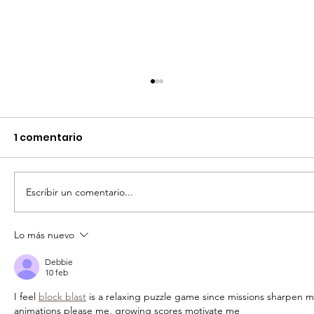
1 comentario
Comunicado
Escribir un comentario...
Lo más nuevo
Debbie
10 feb
I feel 
block blast
 is a relaxing puzzle game since missions sharpen m
animations please me, growing scores motivate me