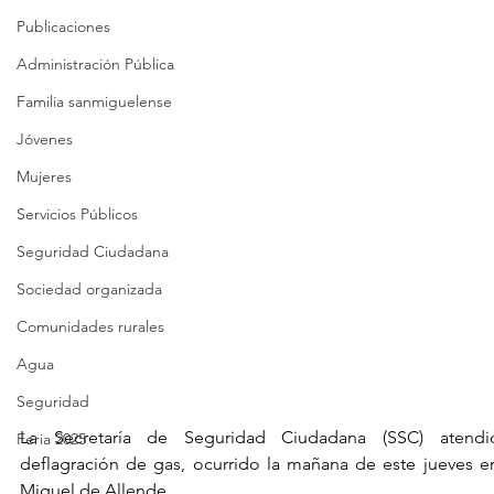
Publicaciones
Administración Pública
Familia sanmiguelense
Jóvenes
Mujeres
Servicios Públicos
Seguridad Ciudadana
Sociedad organizada
Comunidades rurales
Agua
Seguridad
La Secretaría de Seguridad Ciudadana (SSC) atendi
Feria 2025
deflagración de gas, ocurrido la mañana de este jueves en
Miguel de Allende.