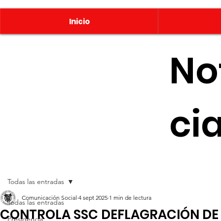
Inicio
No
ci
Todas las entradas
Comunicación Social
4 sept 2025
1 min de lectura
Todas las entradas
CONTROLA SSC DEFLAGRACIÓN DE
Presidencia