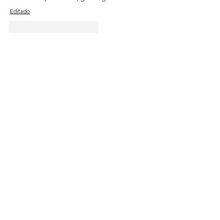
Editado
Me gusta
Reaccionar