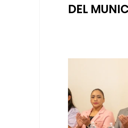
DEL MUNIC
Sociedad organizada
Comunidades 