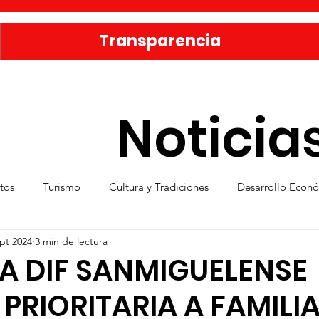
Transparencia
Noticia
tos
Turismo
Cultura y Tradiciones
Desarrollo Econ
pt 2024
3 min de lectura
eporte
Medio Ambiente
Una Obra Cada Día
Vivie
A DIF SANMIGUELENSE
PRIORITARIA A FAMILI
ica
Familia sanmiguelense
Jóvenes
Mujeres
Se