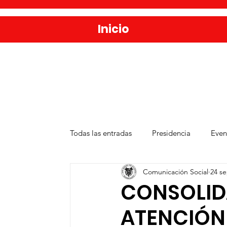
Inicio
Todas las entradas
Presidencia
Even
Comunicación Social
24 se
Salud
Agua y Alcantarillado
D
CONSOLID
ATENCIÓN 
Publicaciones
Administración Públ