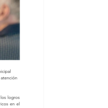
icipal 
 atención 
los logros 
cos en el 