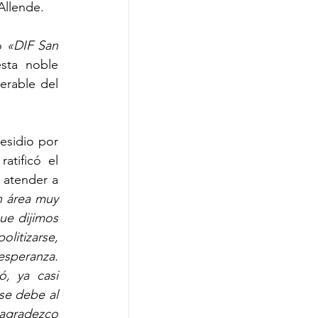
Allende.
o 
«DIF San 
sta noble 
rable del 
sidio por 
tificó el 
 atender a 
 área muy 
e dijimos 
litizarse, 
esperanza. 
, ya casi 
se debe al 
 agradezco 