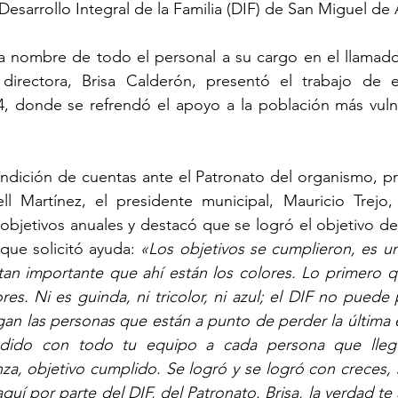
Desarrollo Integral de la Familia (DIF) de San Miguel de 
 a nombre de todo el personal a su cargo en el llamad
directora, Brisa Calderón, presentó el trabajo de e
24, donde se refrendó el apoyo a la población más vulne
dición de cuentas ante el Patronato del organismo, pre
 Martínez, el presidente municipal, Mauricio Trejo, ra
objetivos anuales y destacó que se logró el objetivo de
ue solicitó ayuda: 
«Los objetivos se cumplieron, es un
tan importante que ahí están los colores. Lo primero qu
res. Ni es guinda, ni tricolor, ni azul; el DIF no puede po
gan las personas que están a punto de perder la última 
ndido con todo tu equipo a cada persona que llegó
za, objetivo cumplido. Se logró y se logró con creces, 
quí por parte del DIF, del Patronato. Brisa, la verdad te