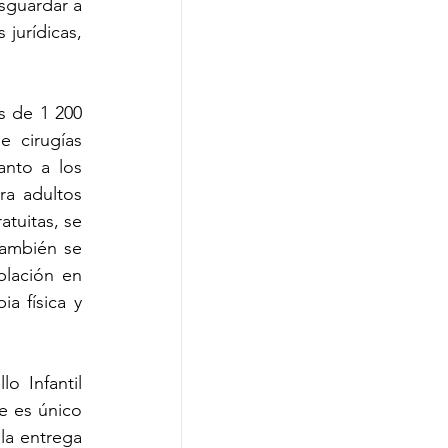
sguardar a 
jurídicas, 
 de 1 200 
 cirugías 
nto a los 
a adultos 
tuitas, se 
también se 
lación en 
 física y 
 Infantil 
 es único 
la entrega 