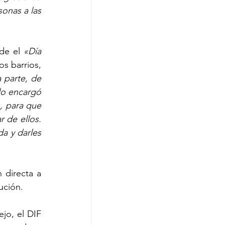
nas a las 
de el 
«Día 
s barrios, 
parte, de 
lo encargó 
, para que 
 de ellos. 
a y darles 
 directa a 
ución.
o, el DIF 