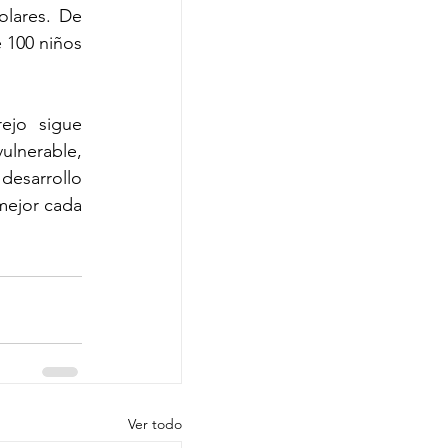
lares. De 
 100 niños 
ejo sigue 
nerable, 
esarrollo 
mejor cada 
Ver todo