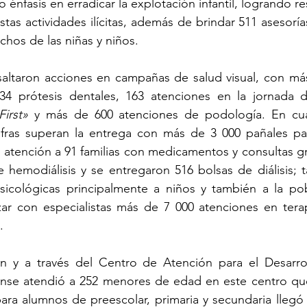
 énfasis en erradicar la explotación infantil, logrando re
s actividades ilícitas, además de brindar 511 asesorías 
chos de las niñas y niños.
saltaron acciones en campañas de salud visual, con más
34 prótesis dentales, 163 atenciones en la jornada de
First»
 y más de 600 atenciones de podología. En cua
ifras superan la entrega con más de 3 000 pañales par
 atención a 91 familias con medicamentos y consultas gra
e hemodiálisis y se entregaron 516 bolsas de diálisis; 
sicológicas principalmente a niños y también a la pob
ar con especialistas más de 7 000 atenciones en terapia
.
 y a través del Centro de Atención para el Desarrollo
ense atendió a 252 menores de edad en este centro que
ara alumnos de preescolar, primaria y secundaria llegó 