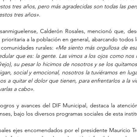
tos tres años, pero más agradecidas son todas las perso
estos tres años».
l sanmiguelense, Calderón Rosales, mencionó que, des
 prioritaria a la población en general, abarcando todos lo
 comunidades rurales: 
«Me siento más orgullosa de esa 
edular que es: la gente. Las vimos a los ojos como nos 
Trejo), su pesar lo hicimos de nosotros y se los quitamos
aigan, social y emocional, nosotros la tuviéramos en lugar
 a quitar el dolor que tienen, para enfrentarlos a la vid
varlas a cabo».
 logros y avances del DIF Municipal, destaca la atención
ses, bajo los diversos programas sociales de esta instit
ales ejes encomendados por el presidente Mauricio Trej