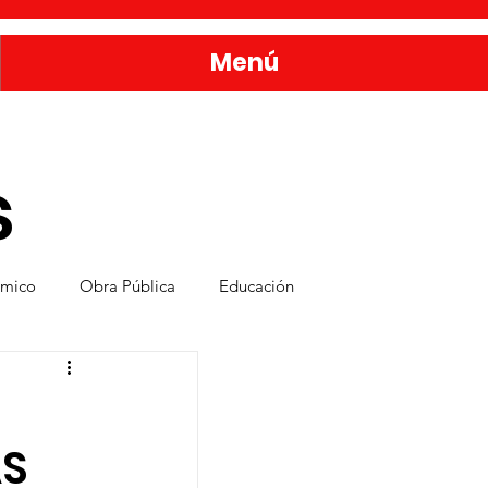
Menú
s
ómico
Obra Pública
Educación
nda
Bienestar y Desarrollo Social
AS
rvicios Públicos
Seguridad Ciudadana