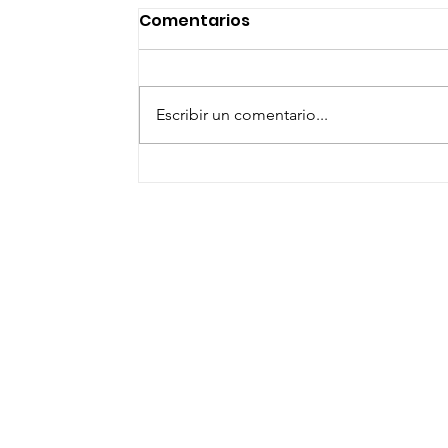
Comentarios
Escribir un comentario...
ARRANCA ALCALDE
SANMIGUELENSE
PROYECTO DE CANCHAS
PARA NIÑAS Y NIÑOS