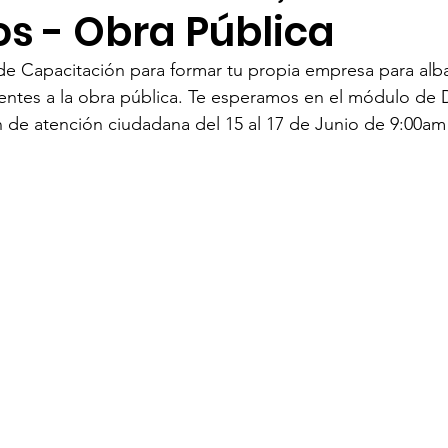
s - Obra Pública
rurales
Agua
Seguridad
Feria 2025
de Capacitación para formar tu propia empresa para alba
erentes a la obra pública. Te esperamos en el módulo de 
 de atención ciudadana del 15 al 17 de Junio de 9:00am