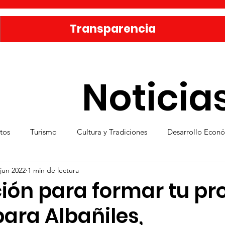
Transparencia
Noticia
tos
Turismo
Cultura y Tradiciones
Desarrollo Econ
 jun 2022
1 min de lectura
eporte
Medio Ambiente
Una Obra Cada Día
Vivie
ión para formar tu pr
ara Albañiles,
ica
Familia sanmiguelense
Jóvenes
Mujeres
Se