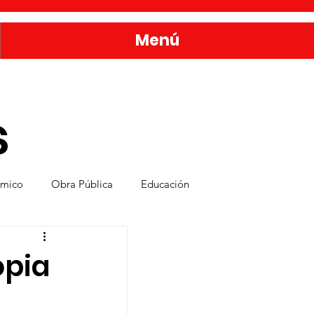
Menú
s
ómico
Obra Pública
Educación
nda
Bienestar y Desarrollo Social
opia
rvicios Públicos
Seguridad Ciudadana