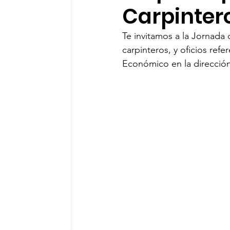
Carpintero
Sociedad organizada
Comunidades 
Te invitamos a la Jornada 
carpinteros, y oficios ref
Económico en la dirección