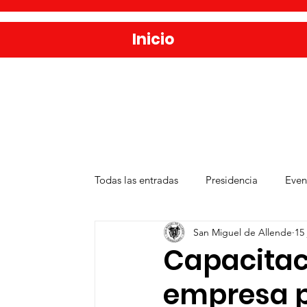
Inicio
Todas las entradas
Presidencia
Even
San Miguel de Allende
15
Salud
Agua y Alcantarillado
D
Capacitac
empresa p
Publicaciones
Administración Públ